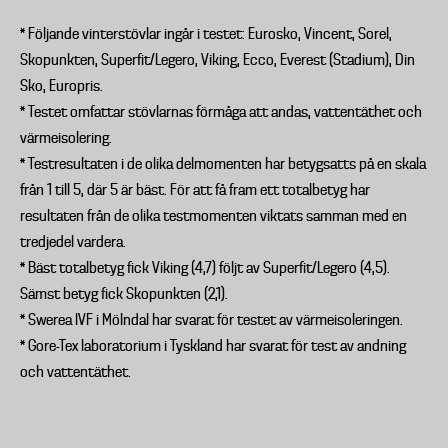
* Följande vinterstövlar ingår i testet: Eurosko, Vincent, Sorel,
Skopunkten, Superfit/Legero, Viking, Ecco, Everest (Stadium), Din
Sko, Europris.
* Testet omfattar stövlarnas förmåga att andas, vattentäthet och
värmeisolering.
* Testresultaten i de olika delmomenten har betygsatts på en skala
från 1 till 5, där 5 är bäst. För att få fram ett totalbetyg har
resultaten från de olika testmomenten viktats samman med en
tredjedel vardera.
* Bäst totalbetyg fick Viking (4,7) följt av Superfit/Legero (4,5).
Sämst betyg fick Skopunkten (2,1).
* Swerea IVF i Mölndal har svarat för testet av värmeisoleringen.
* Gore-Tex laboratorium i Tyskland har svarat för test av andning
och vattentäthet.