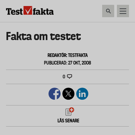
Hoppa
till
huvudinnehåll
HEM & HUSHÅLL
TEKNIK
LIVSMEDEL
VERKTYG & TRÄDGÅRDSREDSK
Huvudmeny
Fakta om testet
ny
REDAKTÖR: TESTFAKTA
PUBLICERAD: 27 OKT, 2008
0
LÄS SENARE