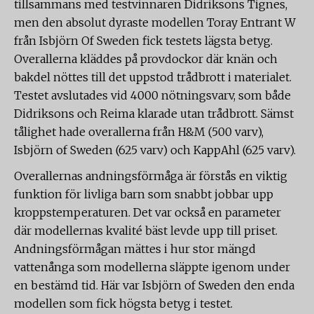
tillsammans med testvinnaren Didriksons Tignes,
men den absolut dyraste modellen Toray Entrant W
från Isbjörn Of Sweden fick testets lägsta betyg.
Overallerna kläddes på provdockor där knän och
bakdel nöttes till det uppstod trådbrott i materialet.
Testet avslutades vid 4000 nötningsvarv, som både
Didriksons och Reima klarade utan trådbrott. Sämst
tålighet hade overallerna från H&M (500 varv),
Isbjörn of Sweden (625 varv) och KappAhl (625 varv).
Overallernas andningsförmåga är förstås en viktig
funktion för livliga barn som snabbt jobbar upp
kroppstemperaturen. Det var också en parameter
där modellernas kvalité bäst levde upp till priset.
Andningsförmågan mättes i hur stor mängd
vattenånga som modellerna släppte igenom under
en bestämd tid. Här var Isbjörn of Sweden den enda
modellen som fick högsta betyg i testet.