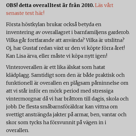
OBS! detta overalltest är från 2010.
Läs vårt
senaste test här!
Första höstkylan brukar också betyda en
inventering av overallagret i barnfamiljens garderob.
Vilka går fortfarande att använda? Vilka är utslitna?
Oj, har Gustaf redan växt ur den vi köpte förra året!
Kan Lisa ärva, eller måste vi köpa nytt igen!
Vinteroverallen är ett lika älskat som hatat
klädplagg. Samtidigt som den är både praktisk och
funktionell är overallen en plågsam påminnelse om
att vi står inför en mörk period med stressiga
vintermorgnar då vi har bråttom till dagis, skola och
jobb. De flesta småbarnsföräldrar kan vittna om
svettigt ansträngda jakter på armar, ben, vantar och
skor som tycks ha försvunnit på vägen in i
overallen.