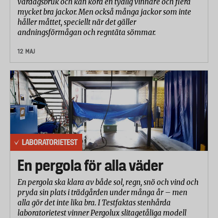
vardagsbruk och kan kora en tydlig vinnare och flera
mycket bra jackor. Men också många jackor som inte
håller måttet, speciellt när det gäller
andningsförmågan och regntäta sömmar.
12 MAJ
LABORATORIETEST
En pergola för alla väder
En pergola ska klara av både sol, regn, snö och vind och
pryda sin plats i trädgården under många år – men
alla gör det inte lika bra. I Testfaktas stenhårda
laboratorietest vinner Pergolux slitagetåliga modell