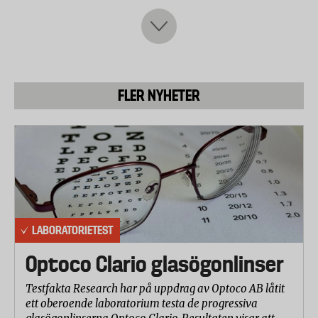
testat ett urval av vinteroveraller för barn. Testet
omfattar vattentäthet, slitagetålighet, vindtäthet och
andning.
Följande overaller har testats:
FLER NYHETER
Coop
Helly Hansen
Reima
Nanook
KappAhl
Intersport
Lindex
HM
LABORATORIETEST
Lassie
Optoco Clario glasögonlinser
Stadium
Samtliga overaller i urvalet är deklarerat vattentäta.
Testfakta Research har på uppdrag av Optoco AB låtit
ett oberoende laboratorium testa de progressiva
Laboratorietestet utfördes under juli månad 2009.