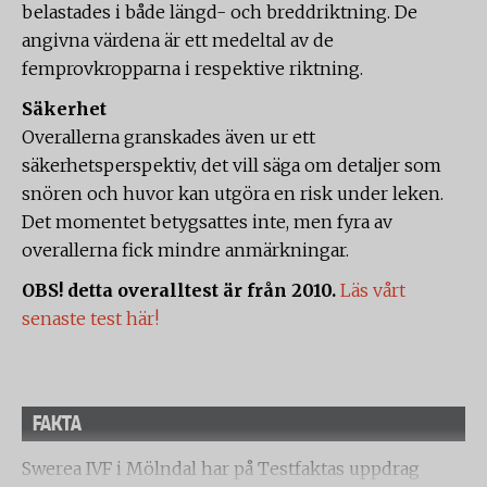
belastades i både längd- och breddriktning. De
angivna värdena är ett medeltal av de
femprovkropparna i respektive riktning.
Säkerhet
Overallerna granskades även ur ett
säkerhetsperspektiv, det vill säga om detaljer som
snören och huvor kan utgöra en risk under leken.
Det momentet betygsattes inte, men fyra av
overallerna fick mindre anmärkningar.
OBS! detta overalltest är från 2010.
Läs vårt
senaste test här!
FAKTA
Swerea IVF i Mölndal har på Testfaktas uppdrag