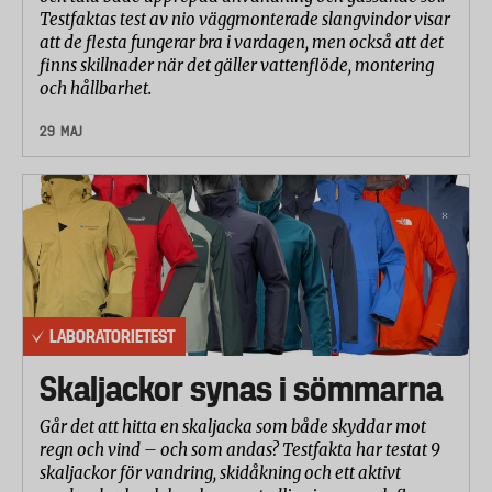
I totalbetyget har resultaten från de olika
Testfaktas test av nio väggmonterade slangvindor visar
delmomenten viktats samman med följande vikt:
att de flesta fungerar bra i vardagen, men också att det
finns skillnader när det gäller vattenflöde, montering
vattentäthet: 50 procent, slitstyrka 20 procent,
och hållbarhet.
andning 20 procent och vindtäthet 10 procent. I
delbetyget för vattentäthet har byxdelens täthet
29 MAJ
viktats med 70 procent och jackdelens med 30
procent.
LABORATORIETEST
Skaljackor synas i sömmarna
Går det att hitta en skaljacka som både skyddar mot
regn och vind – och som andas? Testfakta har testat 9
skaljackor för vandring, skidåkning och ett aktivt