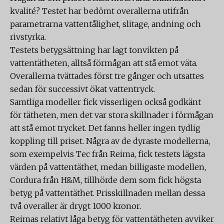
kvalité? Testet har bedömt overallerna utifrån
parametrarna vattentålighet, slitage, andning och
rivstyrka.
Testets betygsättning har lagt tonvikten på
vattentätheten, alltså förmågan att stå emot väta.
Overallerna tvättades först tre gånger och utsattes
sedan för successivt ökat vattentryck.
Samtliga modeller fick visserligen också godkänt
för tätheten, men det var stora skillnader i förmågan
att stå emot trycket. Det fanns heller ingen tydlig
koppling till priset. Några av de dyraste modellerna,
som exempelvis Tec från Reima, fick testets lägsta
värden på vattentäthet, medan billigaste modellen,
Cordura från H&M, tillhörde dem som fick högsta
betyg på vattentäthet. Prisskillnaden mellan dessa
två overaller är drygt 1000 kronor.
Reimas relativt låga betyg för vattentätheten avviker