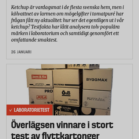
Ketchup är vardagsmat i de flesta svenska hem, men i
kölvattnet av larmen om mögelgifter i tomatpuré har
frågan fått ny aktualitet: hur ser det egentligen ut i vår
ketchup? Testfakta har låtit analysera tolv populära
märken i laboratorium och samtidigt genomfört ett
omfattande smaktest.
26 JANUARI
LABORATORIETEST
Överlägsen vinnare i stort
test av flyttkartonger