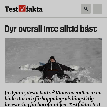
Hoppa
till
huvudinnehåll
HEM & HUSHÅLL
TEKNIK
LIVSMEDEL
VERKTYG & TRÄDGÅRDSREDSK
Huvudmeny
Dyr overall inte alltid bäst
ny
Ju dyrare, desto bättre? Vinteroverallen är en
både stor och förhoppningsvis långsiktig
investering för barnfamiljen. Testfaktas test