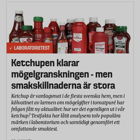
LABORATORIETEST
Ketchupen klarar
mögelgranskningen - men
smakskillnaderna är stora
Ketchup är vardagsmat i de flesta svenska hem, men i
kölvattnet av larmen om mögelgifter i tomatpuré har
frågan fått ny aktualitet: hur ser det egentligen ut i vår
ketchup? Testfakta har låtit analysera tolv populära
märken i laboratorium och samtidigt genomfört ett
omfattande smaktest.