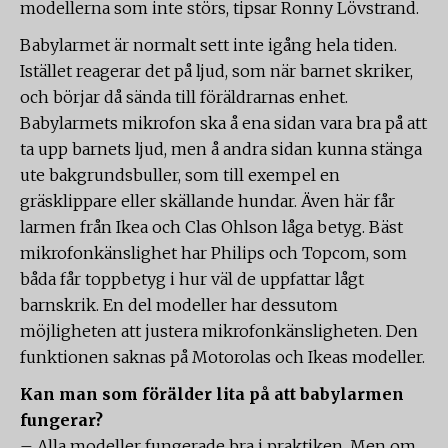
modellerna som inte störs, tipsar Ronny Lövstrand.
Babylarmet är normalt sett inte igång hela tiden.
Istället reagerar det på ljud, som när barnet skriker,
och börjar då sända till föräldrarnas enhet.
Babylarmets mikrofon ska å ena sidan vara bra på att
ta upp barnets ljud, men å andra sidan kunna stänga
ute bakgrundsbuller, som till exempel en
gräsklippare eller skällande hundar. Även här får
larmen från Ikea och Clas Ohlson låga betyg. Bäst
mikrofonkänslighet har Philips och Topcom, som
båda får toppbetyg i hur väl de uppfattar lågt
barnskrik. En del modeller har dessutom
möjligheten att justera mikrofonkänsligheten. Den
funktionen saknas på Motorolas och Ikeas modeller.
Kan man som förälder lita på att babylarmen
fungerar?
– Alla modeller fungerade bra i praktiken. Men om