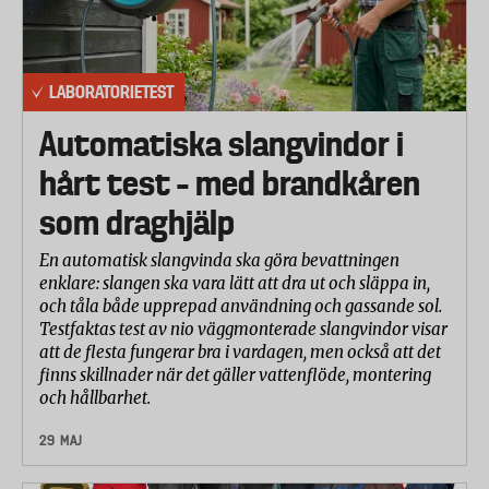
laboratoriet spelade upp inspelningar av barnskrik
och bakgrundsbuller (gräsklippare) i olika styrka. Ju
lägre barnskrik larmet uppfattar desto bättre. Ju
LABORATORIETEST
högre bakgrundsljud som barnenheten blockerar
desto bättre. Slutligen undersöktes hur väl
Automatiska slangvindor i
babylarmet prioriterar barnskrik över
hårt test – med brandkåren
bakgrundsljud. Det vill säga skillnaden mellan
som draghjälp
ljudnivån där bakgrundsljudet blockerades och
ljudnivån där barnskriket släpptes igenom när man
En automatisk slangvinda ska göra bevattningen
väl har justerat in mikrofonkänsligheten så att
enklare: slangen ska vara lätt att dra ut och släppa in,
bakgrundsljuden inte längre hörs.
och tåla både upprepad användning och gassande sol.
Testfaktas test av nio väggmonterade slangvindor visar
Betygsättning
att de flesta fungerar bra i vardagen, men också att det
Babylarmen har betygssatts på en skala från 1 till 5,
finns skillnader när det gäller vattenflöde, montering
och hållbarhet.
där 5 är bäst. De olika delmomenten har viktats
samman till ett totalbetyg enligt
29 MAJ
följande: funktioner 10 procent, användarvänlighet
20 procent, räckvidd 25 procent, tålighet mot