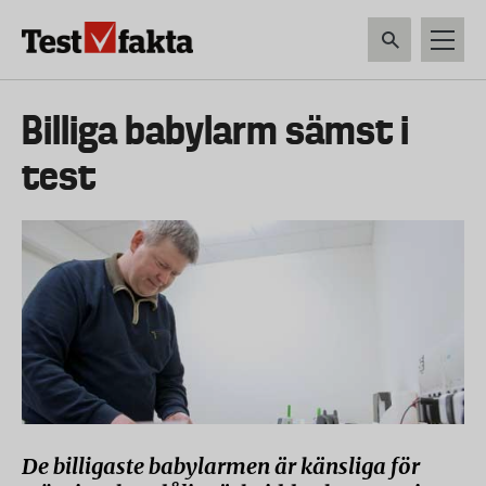
Hoppa
till
huvudinnehåll
HEM & HUSHÅLL
TEKNIK
LIVSMEDEL
VERKTYG & TRÄDGÅRDSREDSK
Huvudmeny
Billiga babylarm sämst i
ny
test
De billigaste babylarmen är känsliga för