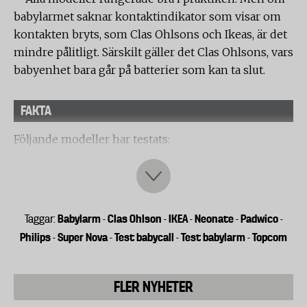
babylarmet saknar kontaktindikator som visar om
kontakten bryts, som Clas Ohlsons och Ikeas, är det
mindre pålitligt. Särskilt gäller det Clas Ohlsons, vars
babyenhet bara går på batterier som kan ta slut.
FAKTA
Följande modeller har testats:
- Philips Avent SCD535
- Padwico 830
- Topcom Babytalker 3600
- Motorola MBP16
Babylarm
Clas Ohlson
IKEA
Neonate
Padwico
Taggar:
-
-
-
-
-
- Super Nova Digital Babycall GI-D7G
Philips
Super Nova
Test babycall
Test babylarm
Topcom
-
-
-
-
- Clas Ohlson Baby Monitor JY-168
- Neonate BC-5000A
FLER NYHETER
- Ikea Family Patrull 21618