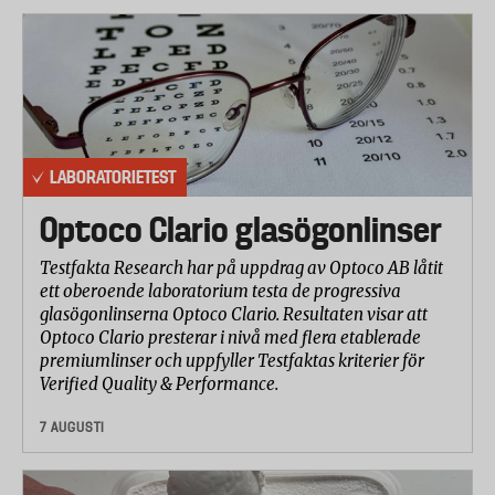
Funktioner
Många av de elektroniska barnvakterna hade en
mängd extrafunktioner. Laboratoriet har gått
igenom de olika funktionerna, där några anses vara
mer nödvändiga än andra. Till exempel bedömdes
kontaktindikatorn, som visar om kontakten mellan
LABORATORIETEST
föräldraenheten och barnenheten bryts, vara en
viktig funktion. Den är särskilt viktig om
Optoco Clario glasögonlinser
barnenheten bara drivs med batterier, som kan
Testfakta Research har på uppdrag av Optoco AB låtit
ladda ur.
ett oberoende laboratorium testa de progressiva
Användarvänlighet
glasögonlinserna Optoco Clario. Resultaten visar att
Optoco Clario presterar i nivå med flera etablerade
Laboratoriet har bedömt hur lätta babylarmen är att
premiumlinser och uppfyller Testfaktas kriterier för
använda samt hur lätt det är att sätta i byta och ladda
Verified Quality & Performance.
batterierna.
7 AUGUSTI
Räckvidd
Räckvidden testades genom att barnenheten