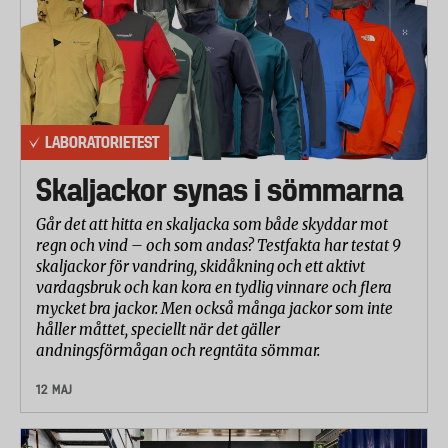
radiostörningar 10 procent och mikrofonkänslighet
35 procent.
LABORATORIETEST
Skaljackor synas i sömmarna
Går det att hitta en skaljacka som både skyddar mot
regn och vind – och som andas? Testfakta har testat 9
skaljackor för vandring, skidåkning och ett aktivt
vardagsbruk och kan kora en tydlig vinnare och flera
mycket bra jackor. Men också många jackor som inte
håller måttet, speciellt när det gäller
andningsförmågan och regntäta sömmar.
12 MAJ