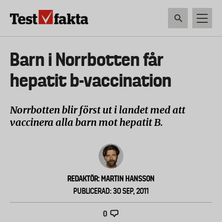
Hoppa
till
huvudinnehåll
HEM & HUSHÅLL
TEKNIK
LIVSMEDEL
VERKTYG & TRÄDGÅRDSREDSK
Huvudmeny
Barn i Norrbotten får
ny
hepatit b-vaccination
Norrbotten blir först ut i landet med att
vaccinera alla barn mot hepatit B.
REDAKTÖR: MARTIN HANSSON
PUBLICERAD: 30 SEP, 2011
0