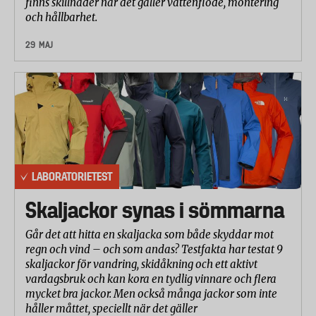
finns skillnader när det gäller vattenflöde, montering
och hållbarhet.
29 MAJ
LABORATORIETEST
Skaljackor synas i sömmarna
Går det att hitta en skaljacka som både skyddar mot
regn och vind – och som andas? Testfakta har testat 9
skaljackor för vandring, skidåkning och ett aktivt
vardagsbruk och kan kora en tydlig vinnare och flera
mycket bra jackor. Men också många jackor som inte
håller måttet, speciellt när det gäller