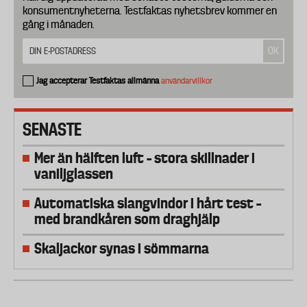
konsumentnyheterna. Testfaktas nyhetsbrev kommer en
gång i månaden.
Jag accepterar Testfaktas allmänna
användarvillkor
SENASTE
Mer än hälften luft – stora skillnader i
vaniljglassen
Automatiska slangvindor i hårt test –
med brandkåren som draghjälp
Skaljackor synas i sömmarna