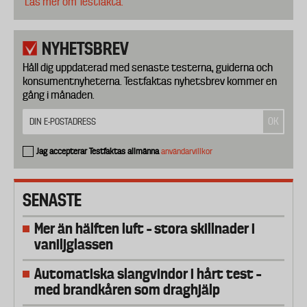
Läs mer om Testfakta.
NYHETSBREV
Håll dig uppdaterad med senaste testerna, guiderna och
konsumentnyheterna. Testfaktas nyhetsbrev kommer en
gång i månaden.
Jag accepterar Testfaktas allmänna
användarvillkor
SENASTE
Mer än hälften luft – stora skillnader i
vaniljglassen
Automatiska slangvindor i hårt test –
med brandkåren som draghjälp