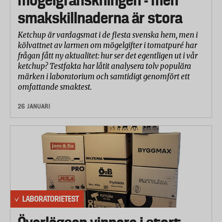
mögelgranskningen - men
smakskillnaderna är stora
Ketchup är vardagsmat i de flesta svenska hem, men i
kölvattnet av larmen om mögelgifter i tomatpuré har
frågan fått ny aktualitet: hur ser det egentligen ut i vår
ketchup? Testfakta har låtit analysera tolv populära
märken i laboratorium och samtidigt genomfört ett
omfattande smaktest.
26 JANUARI
LABORATORIETEST