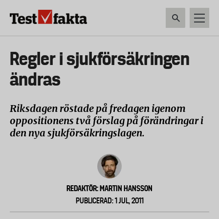
Hoppa
till
huvudinnehåll
HEM & HUSHÅLL
TEKNIK
LIVSMEDEL
VERKTYG & TRÄDGÅRDSREDSK
Huvudmeny
Regler i sjukförsäkringen
ny
ändras
Riksdagen röstade på fredagen igenom
oppositionens två förslag på förändringar i
den nya sjukförsäkringslagen.
REDAKTÖR: MARTIN HANSSON
PUBLICERAD: 1 JUL, 2011