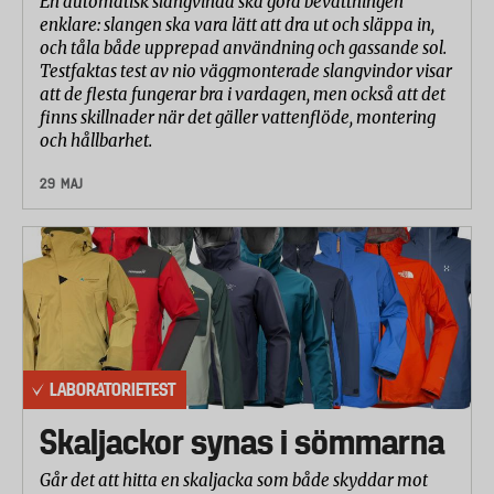
En automatisk slangvinda ska göra bevattningen
enklare: slangen ska vara lätt att dra ut och släppa in,
och tåla både upprepad användning och gassande sol.
Testfaktas test av nio väggmonterade slangvindor visar
att de flesta fungerar bra i vardagen, men också att det
finns skillnader när det gäller vattenflöde, montering
och hållbarhet.
29 MAJ
LABORATORIETEST
Skaljackor synas i sömmarna
Går det att hitta en skaljacka som både skyddar mot