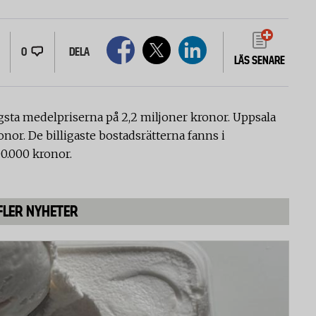
0
DELA
LÄS SENARE
ögsta medelpriserna på 2,2 miljoner kronor. Uppsala
nor. De billigaste bostadsrätterna fanns i
00.000 kronor.
FLER NYHETER