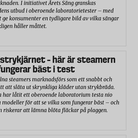
naden. I initiativet Årets Säng granskas
ns utbud i oberoende laboratorietester – med
t ge konsumenter en tydligare bild av vilka sängar
ligen håller måttet.
 strykjärnet – här är steamern
ungerar bäst i test
na steamers marknadsförs som ett snabbt och
tt att släta ut skrynkliga kläder utan strykbräda.
a har låtit ett oberoende laboratorium testa nio
 modeller för att se vilka som fungerar bäst – och
m riskerar att lämna blöta fläckar på plaggen.