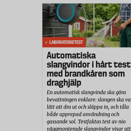
LABORATORIETEST
Automatiska
slangvindor i hårt test
med brandkåren som
draghjälp
En automatisk slangvinda ska göra
bevattningen enklare: slangen ska va
lätt att dra ut och släppa in, och tåla
både upprepad användning och
gassande sol. Testfaktas test av nio
väggmonterade slangvindor visar att