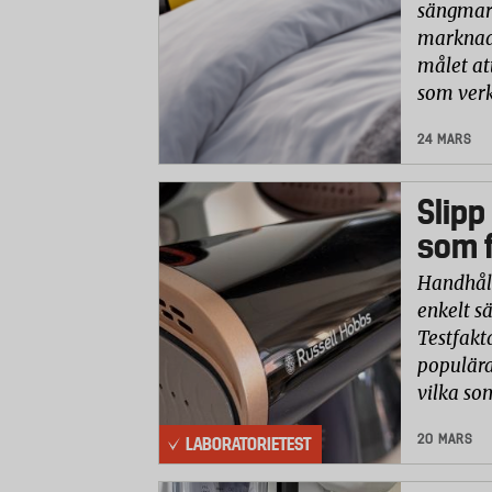
sängmark
marknade
målet at
som verk
24 MARS
Slipp
som f
Handhåll
enkelt sä
Testfakt
populära
vilka so
20 MARS
LABORATORIETEST