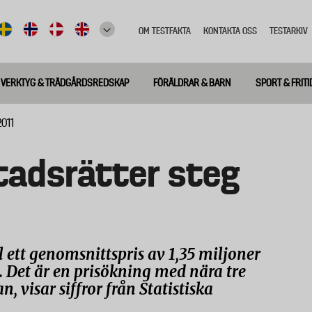
OM TESTFAKTA
KONTAKTA OSS
TESTARKIV
Top
meny
VERKTYG & TRÄDGÅRDSREDSKAP
FÖRÄLDRAR & BARN
SPORT & FRITI
011
tadsrätter steg
l ett genomsnittspris av 1,35 miljoner
. Det är en prisökning med nära tre
, visar siffror från Statistiska