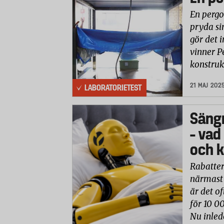
En pergo
pryda si
gör det i
vinner P
konstruk
21 MAJ 202
LABORATORIETEST
Säng
– vad
och k
Rabatter
närmast 
är det of
för 10 0
Nu inled