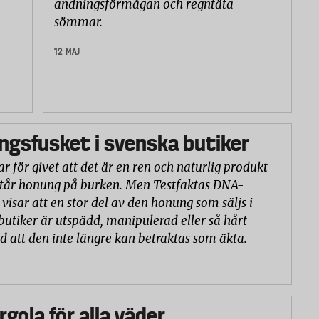
andningsförmågan och regntäta
sömmar.
12 MAJ
gsfusket i svenska butiker
r för givet att det är en ren och naturlig produkt
står honung på burken. Men Testfaktas DNA-
visar att en stor del av den honung som säljs i
butiker är utspädd, manipulerad eller så hårt
d att den inte längre kan betraktas som äkta.
rgola för alla väder