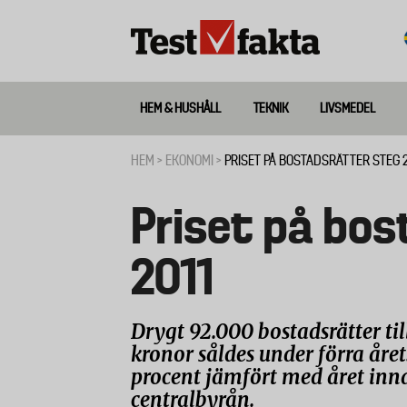
Hoppa
till
huvudinnehåll
HEM & HUSHÅLL
TEKNIK
LIVSMEDEL
Huvudmeny
ny
HEM
EKONOMI
PRISET PÅ BOSTADSRÄTTER STEG 2
Länkstig
Priset på bos
2011
Drygt 92.000 bostadsrätter til
kronor såldes under förra året
procent jämfört med året innan
centralbyrån.