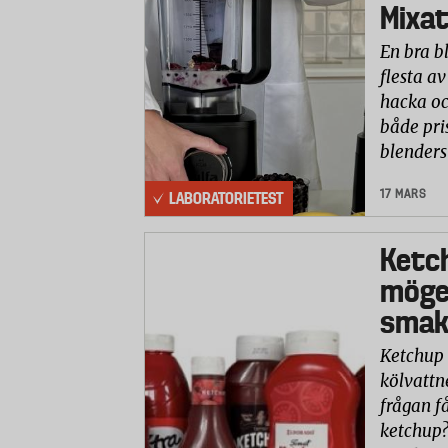
Mixat
En bra b
flesta av
hacka oc
både pri
blenders
17 MARS
LABORATORIETEST
Ketc
möge
smaks
Ketchup 
kölvattn
frågan få
ketchup?