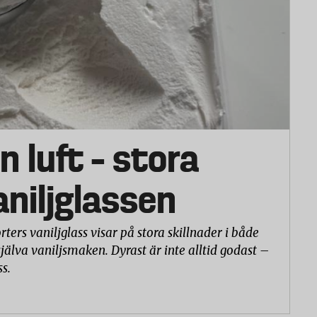
n luft – stora
vaniljglassen
rters vaniljglass visar på stora skillnader i både
själva vaniljsmaken. Dyrast är inte alltid godast –
ss.