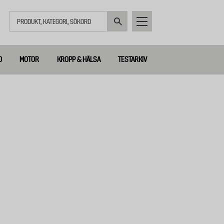
Sök
D
MOTOR
KROPP & HÄLSA
TESTARKIV