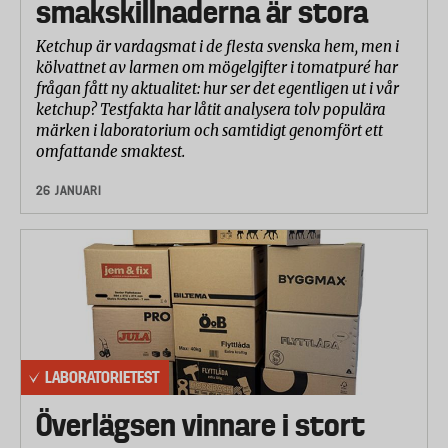
smakskillnaderna är stora
Ketchup är vardagsmat i de flesta svenska hem, men i
kölvattnet av larmen om mögelgifter i tomatpuré har
frågan fått ny aktualitet: hur ser det egentligen ut i vår
ketchup? Testfakta har låtit analysera tolv populära
märken i laboratorium och samtidigt genomfört ett
omfattande smaktest.
26 JANUARI
LABORATORIETEST
Överlägsen vinnare i stort