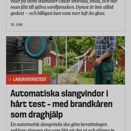
visar på stora skillnader i både innehåll, smak, och hur
man fått till själva vaniljsmaken. Dyrast är inte alltid
godast – och billigast kan vara mer luft än glass.
19 JUNI
LABORATORIETEST
Automatiska slangvindor i
hårt test – med brandkåren
som draghjälp
En automatisk slangvinda ska göra bevattningen
enklare: slangen ska vara lätt att dra ut och släppa in,