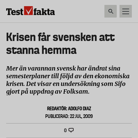
Hoppa
till
huvudinnehåll
HEM & HUSHÅLL
TEKNIK
LIVSMEDEL
VERKTYG & TRÄDGÅRDSREDSK
Huvudmeny
Krisen får svensken att
ny
stanna hemma
Mer än varannan svensk har ändrat sina
semesterplaner till följd av den ekonomiska
krisen. Det visar en undersökning som Sifo
gjort på uppdrag av Folksam.
REDAKTÖR: ADOLFO DIAZ
PUBLICERAD: 22 JUL, 2009
0