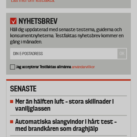
Läs mer om Testfakta.
NYHETSBREV
Håll dig uppdaterad med senaste testerna, guiderna och
konsumentnyheterna. Testfaktas nyhetsbrev kommer en
gång i månaden.
Jag accepterar Testfaktas allmänna
användarvillkor
SENASTE
Mer än hälften luft – stora skillnader i
vaniljglassen
Automatiska slangvindor i hårt test –
med brandkåren som draghjälp