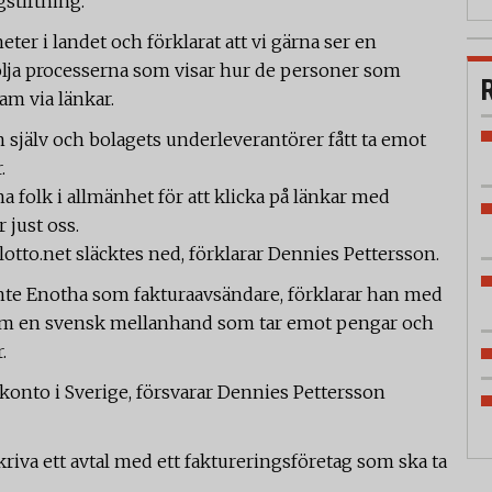
gstiftning.
eter i landet och förklarat att vi gärna ser en
ölja processerna som visar hur de personer som
ram via länkar.
 själv och bolagets underleverantörer fått ta emot
.
folk i allmänhet för att klicka på länkar med
r just oss.
lotto.net släcktes ned, förklarar Dennies Pettersson.
nte Enotha som fakturaavsändare, förklarar han med
 som en svensk mellanhand som tar emot pengar och
.
å konto i Sverige, försvarar Dennies Pettersson
skriva ett avtal med ett faktureringsföretag som ska ta