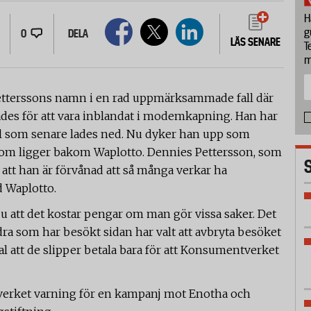
H
g
0
DELA
LÄS SENARE
T
m
etterssons namn i en rad uppmärksammade fall där
ades för att vara inblandat i modemkapning. Han har
 åtal som senare lades ned. Nu dyker han upp som
som ligger bakom Waplotto. Dennies Pettersson, som
r att han är förvånad att så många verkar ha
d Waplotto.
ju att det kostar pengar om man gör vissa saker. Det
ndra som har besökt sidan har valt att avbryta besöket
al att de slipper betala bara för att Konsumentverket
erket varning för en kampanj mot Enotha och