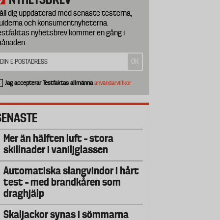
åll dig uppdaterad med senaste testerna,
uiderna och konsumentnyheterna.
estfaktas nyhetsbrev kommer en gång i
ånaden.
Jag accepterar Testfaktas allmänna
användarvillkor
SENASTE
Mer än hälften luft – stora
skillnader i vaniljglassen
Automatiska slangvindor i hårt
test – med brandkåren som
draghjälp
Skaljackor synas i sömmarna