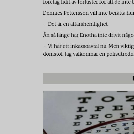
företag lidit av förluster för att de inte 
Dennies Pettersson vill inte berätta h
– Det är en affärshemlighet.
Än så länge har Enotha inte drivit något 
– Vi har ett inkassoavtal nu. Men vikti
domstol. Jag välkomnar en polisutredn