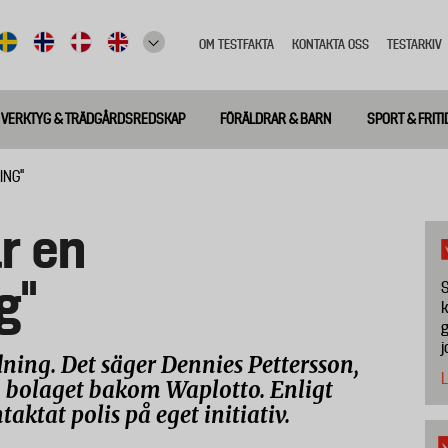
OM TESTFAKTA
KONTAKTA OSS
TESTARKIV
Top
meny
VERKTYG & TRÄDGÅRDSREDSKAP
FÖRÄLDRAR & BARN
SPORT & FRITI
ING"
r en
g"
S
k
g
j
ning. Det säger Dennies Pettersson,
L
 bolaget bakom Waplotto. Enligt
ktat polis på eget initiativ.