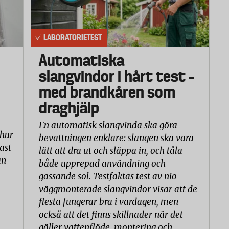
LABORATORIETEST
Automatiska
slangvindor i hårt test –
med brandkåren som
draghjälp
En automatisk slangvinda ska göra
 hur
bevattningen enklare: slangen ska vara
ast
lätt att dra ut och släppa in, och tåla
an
både upprepad användning och
gassande sol. Testfaktas test av nio
väggmonterade slangvindor visar att de
flesta fungerar bra i vardagen, men
också att det finns skillnader när det
gäller vattenflöde, montering och