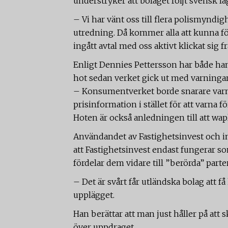
understryker att bolaget följt svensk la
– Vi har vänt oss till flera polismyndigh
utredning. Då kommer alla att kunna f
ingått avtal med oss aktivt klickat sig f
Enligt Dennies Pettersson har både han
hot sedan verket gick ut med varningar
– Konsumentverket borde snarare varna 
prisinformation i stället för att varna fö
Hoten är också anledningen till att wap
Användandet av Fastighetsinvest och i
att Fastighetsinvest endast fungerar
fördelar dem vidare till ”berörda” parter
– Det är svårt får utländska bolag att f
upplägget.
Han berättar att man just håller på att 
över uppdraget.