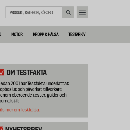
Sök
D
MOTOR
KROPP & HÄLSA
TESTARKIV
OM TESTFAKTA
edan 2001 har Testfakta underlättat
öpbeslut och påverkat tillverkare
enom oberoende tester, guider och
ournalistik.
äs mer om Testfakta.
NYHETSBREV