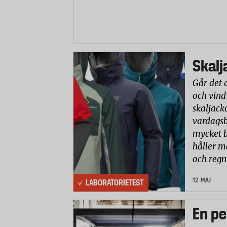
Skalj
Går det 
och vind
skaljack
vardagsb
mycket b
håller m
och reg
12 MAJ
LABORATORIETEST
En pe