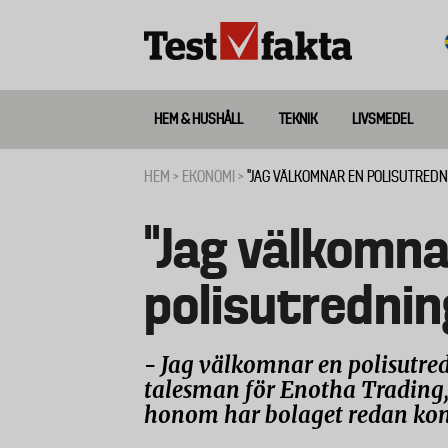
Hoppa
till
huvudinnehåll
HEM & HUSHÅLL
TEKNIK
LIVSMEDEL
Huvudmeny
ny
HEM
EKONOMI
"JAG VÄLKOMNAR EN POLISUTREDN
Länkstig
"Jag välkomna
polisutrednin
- Jag välkomnar en polisutred
talesman för Enotha Trading,
honom har bolaget redan konta