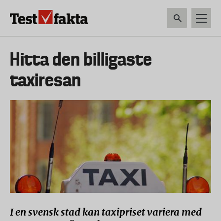
Hoppa
till
huvudinnehåll
HEM & HUSHÅLL
TEKNIK
LIVSMEDEL
VERKTYG & TRÄDGÅRDSREDSK
Huvudmeny
Hitta den billigaste
ny
taxiresan
I en svensk stad kan taxipriset variera med