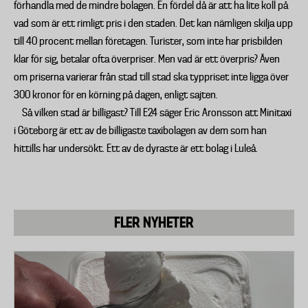
förhandla med de mindre bolagen. En fördel då är att ha lite koll på
vad som är ett rimligt pris i den staden. Det kan nämligen skilja upp
till 40 procent mellan företagen. Turister, som inte har prisbilden
klar för sig, betalar ofta överpriser. Men vad är ett överpris? Även
om priserna varierar från stad till stad ska typpriset inte ligga över
300 kronor för en körning på dagen, enligt sajten.
Så vilken stad är billigast? Till E24 säger Eric Aronsson att Minitaxi
i Göteborg är ett av de billigaste taxibolagen av dem som han
hittills har undersökt. Ett av de dyraste är ett bolag i Luleå.
FLER NYHETER