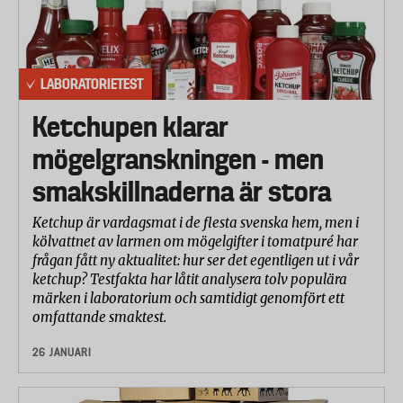
LABORATORIETEST
Ketchupen klarar
mögelgranskningen - men
smakskillnaderna är stora
Ketchup är vardagsmat i de flesta svenska hem, men i
kölvattnet av larmen om mögelgifter i tomatpuré har
frågan fått ny aktualitet: hur ser det egentligen ut i vår
ketchup? Testfakta har låtit analysera tolv populära
märken i laboratorium och samtidigt genomfört ett
omfattande smaktest.
26 JANUARI