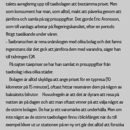
talets avreglering upp till taxibolagen att bestämma priset. Men
som konsument har man, som alltid, makt att påverka genom att
jämföra och samla på sig prisuppgifter. Det gjorde Eric Aronsson,
som till vardags arbetar på Regeringskansliet, efter en periods
flitigt taxiåkande under våren.
– Taxibranschen är rena snårskogen med olika bolag och det fanns
ingenstans där det gick att jämföra dem med varandra, säger han
till tidningen E24.
På sajten taxipriser.se har han samlat in prisuppgifter från
taxibolag i elva olika städer.
Bolagen är alltid skyldiga att ange priset för en typresa (10
kilometer på 15 minuter), oftast hittar resenären dem på någon av
baksätets bilrutor. Huvudregeln är att det är dyrare att resa på
natten än på dagen och att man oftast vinner på att välja något av
de större bolagen. De har ju ett varumärke att underhålla. Men om
inte något av de större taxibolagen finns i blickfånget när du till
exempel kliver ut ur stationen på en ny ort går det alltid att försöka