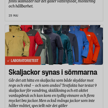
finns skillnader när det gäller vattenflöde, montering
och hållbarhet.
29 MAJ
LABORATORIETEST
Skaljackor synas i sömmarna
Går det att hitta en skaljacka som både skyddar mot
regn och vind – och som andas? Testfakta har testat 9
skaljackor för vandring, skidåkning och ett aktivt
vardagsbruk och kan kora en tydlig vinnare och flera
mycket bra jackor. Men också många jackor som inte
håller måttet, speciellt när det gäller