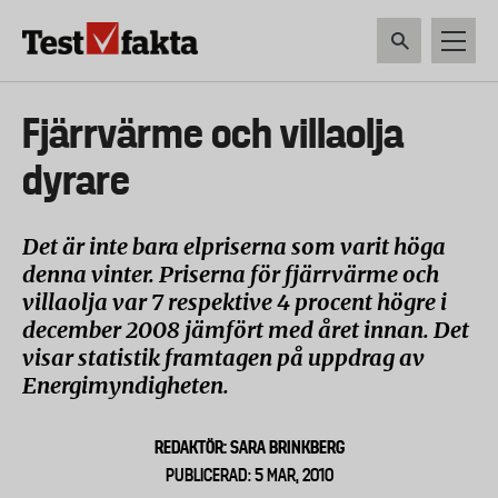
Hoppa
till
huvudinnehåll
HEM & HUSHÅLL
TEKNIK
LIVSMEDEL
VERKTYG & TRÄDGÅRDSREDSK
Huvudmeny
Fjärrvärme och villaolja
ny
dyrare
Det är inte bara elpriserna som varit höga
denna vinter. Priserna för fjärrvärme och
villaolja var 7 respektive 4 procent högre i
december 2008 jämfört med året innan. Det
visar statistik framtagen på uppdrag av
Energimyndigheten.
REDAKTÖR: SARA BRINKBERG
PUBLICERAD: 5 MAR, 2010