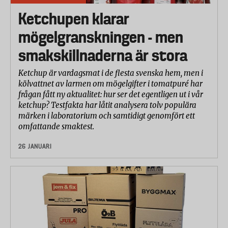
Ketchupen klarar
mögelgranskningen - men
smakskillnaderna är stora
Ketchup är vardagsmat i de flesta svenska hem, men i
kölvattnet av larmen om mögelgifter i tomatpuré har
frågan fått ny aktualitet: hur ser det egentligen ut i vår
ketchup? Testfakta har låtit analysera tolv populära
märken i laboratorium och samtidigt genomfört ett
omfattande smaktest.
26 JANUARI