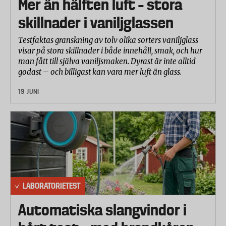
Mer än hälften luft – stora
kronor vid betalning med betal- eller kreditkort.
skillnader i vaniljglassen
Krav: Mer än 50 procent av resan måste betalas med
kort, via bankgiro, internetbetalning eller
Testfaktas granskning av tolv olika sorters vaniljglass
direktbetalning via ditt bankkonto.
visar på stora skillnader i både innehåll, smak, och hur
man fått till själva vaniljsmaken. Dyrast är inte alltid
Vilka täcks av försäkringen? Du och din familj (barn
godast – och billigast kan vara mer luft än glass.
upp till 23 år som bor hemma). Även andra
medresenärer med kort i Swedbank.
19 JUNI
LABORATORIETEST
Automatiska slangvindor i