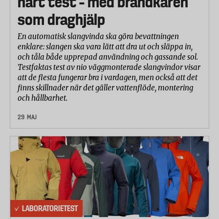
hårt test – med brandkåren
som draghjälp
En automatisk slangvinda ska göra bevattningen
enklare: slangen ska vara lätt att dra ut och släppa in,
och tåla både upprepad användning och gassande sol.
Testfaktas test av nio väggmonterade slangvindor visar
att de flesta fungerar bra i vardagen, men också att det
finns skillnader när det gäller vattenflöde, montering
och hållbarhet.
29 MAJ
LABORATORIETEST