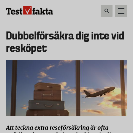
Hoppa
till
huvudinnehåll
HEM & HUSHÅLL
TEKNIK
LIVSMEDEL
VERKTYG & TRÄDGÅRDSREDSK
Huvudmeny
Dubbelförsäkra dig inte vid
ny
resköpet
Att teckna extra reseförsäkring är ofta