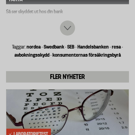
Så ser skyddet ut hos din bank
Handelsbanken
Belopp: Täcker 25 000 kronor per försäkrad person
nordea
Swedbank
SEB
Handelsbanken
resa
Taggar:
-
-
-
-
-
eller totalt 75 000 kronor för alla försäkrade. 100 000
avbokningsskydd
konsumenternas försäkringsbyrå
-
kronor om du betalat med Platinumkort.
Krav: Mer än 50 procent av resan måste betalas med
kort, via ditt konto, privatgiro eller på bankkontor.
FLER NYHETER
Vilka täcks av försäkringen? Du och din familj (barn
upp till 23 år som bor hemma). Även andra
medresenärer som har kort i Handelsbanken.
Nordea
Belopp: 15 000 kronor per person eller 45 000
kronor per kort/familj med Nordeas kreditkort. 20
000/60 000 med Nordea Gold.
LABORATORIETEST