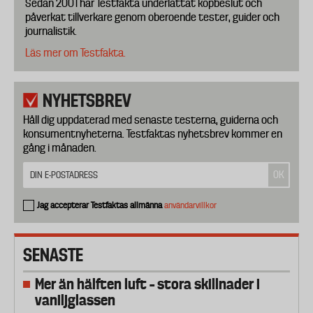
Sedan 2001 har Testfakta underlättat köpbeslut och
påverkat tillverkare genom oberoende tester, guider och
journalistik.
Läs mer om Testfakta.
NYHETSBREV
Håll dig uppdaterad med senaste testerna, guiderna och
konsumentnyheterna. Testfaktas nyhetsbrev kommer en
gång i månaden.
Jag accepterar Testfaktas allmänna
användarvillkor
SENASTE
Mer än hälften luft – stora skillnader i
vaniljglassen