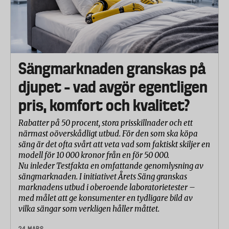
Sängmarknaden granskas på
djupet – vad avgör egentligen
pris, komfort och kvalitet?
Rabatter på 50 procent, stora prisskillnader och ett
närmast oöverskådligt utbud. För den som ska köpa
säng är det ofta svårt att veta vad som faktiskt skiljer en
modell för 10 000 kronor från en för 50 000.
Nu inleder Testfakta en omfattande genomlysning av
sängmarknaden. I initiativet Årets Säng granskas
marknadens utbud i oberoende laboratorietester –
med målet att ge konsumenter en tydligare bild av
vilka sängar som verkligen håller måttet.
24 MARS