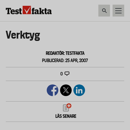
Hoppa
till
huvudinnehåll
HEM & HUSHÅLL
TEKNIK
LIVSMEDEL
VERKTYG & TRÄDGÅRDSREDSK
Huvudmeny
Verktyg
ny
REDAKTÖR: TESTFAKTA
PUBLICERAD: 25 APR, 2007
0
LÄS SENARE