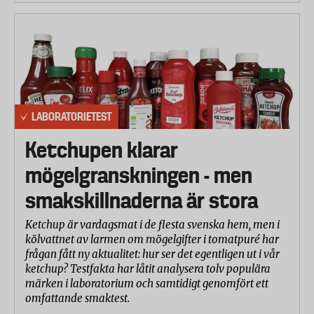
LABORATORIETEST
Ketchupen klarar
mögelgranskningen - men
smakskillnaderna är stora
Ketchup är vardagsmat i de flesta svenska hem, men i
kölvattnet av larmen om mögelgifter i tomatpuré har
frågan fått ny aktualitet: hur ser det egentligen ut i vår
ketchup? Testfakta har låtit analysera tolv populära
märken i laboratorium och samtidigt genomfört ett
omfattande smaktest.