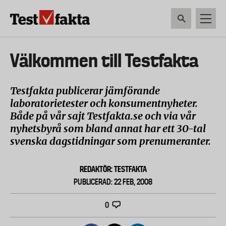
Hoppa
till
huvudinnehåll
HEM & HUSHÅLL
TEKNIK
LIVSMEDEL
VERKTYG & TRÄDGÅRDSREDSK
Huvudmeny
Välkommen till Testfakta
ny
Testfakta publicerar jämförande
laboratorietester och konsumentnyheter.
Både på vår sajt Testfakta.se och via vår
nyhetsbyrå som bland annat har ett 30-tal
svenska dagstidningar som prenumeranter.
REDAKTÖR: TESTFAKTA
PUBLICERAD: 22 FEB, 2008
0