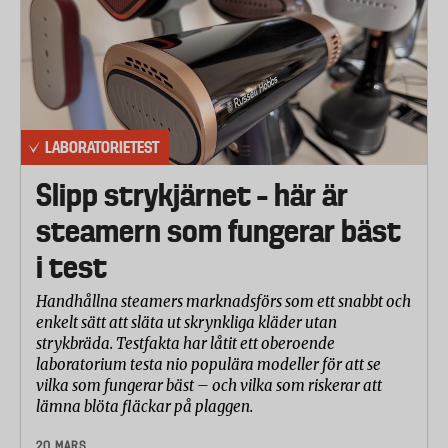
LABORATORIETEST
Slipp strykjärnet – här är
steamern som fungerar bäst
i test
Handhållna steamers marknadsförs som ett snabbt och
enkelt sätt att släta ut skrynkliga kläder utan
strykbräda. Testfakta har låtit ett oberoende
laboratorium testa nio populära modeller för att se
vilka som fungerar bäst – och vilka som riskerar att
lämna blöta fläckar på plaggen.
20 MARS