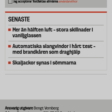
Jag accepterar Testfaktas allmänna
användarvillkor
SENASTE
Mer än hälften luft – stora skillnader i
vaniljglassen
Automatiska slangvindor i hårt test –
med brandkåren som draghjälp
Skaljackor synas i sömmarna
Ansvarig utgivare
Bengt Vernberg