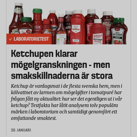
LABORATORIETEST
Ketchupen klarar
mögelgranskningen - men
smakskillnaderna är stora
Ketchup är vardagsmat i de flesta svenska hem, men i
kölvattnet av larmen om mögelgifter i tomatpuré har
frågan fått ny aktualitet: hur ser det egentligen ut i vår
ketchup? Testfakta har låtit analysera tolv populära
märken i laboratorium och samtidigt genomfört ett
omfattande smaktest.
26 JANUARI