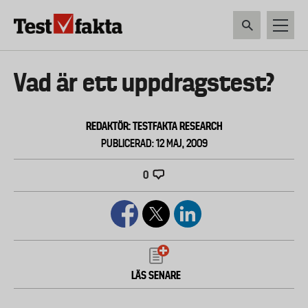
Hoppa
till
huvudinnehåll
HEM & HUSHÅLL
TEKNIK
LIVSMEDEL
VERKTYG & TRÄDGÅRDSREDSK
Huvudmeny
Vad är ett uppdragstest?
ny
REDAKTÖR: TESTFAKTA RESEARCH
PUBLICERAD: 12 MAJ, 2009
0
LÄS SENARE