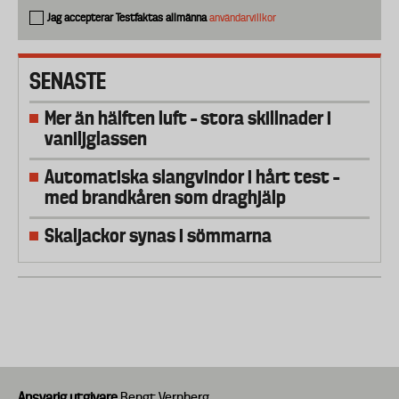
Jag accepterar Testfaktas allmänna
användarvillkor
SENASTE
Mer än hälften luft – stora skillnader i
vaniljglassen
Automatiska slangvindor i hårt test –
med brandkåren som draghjälp
Skaljackor synas i sömmarna
Ansvarig utgivare
Bengt Vernberg