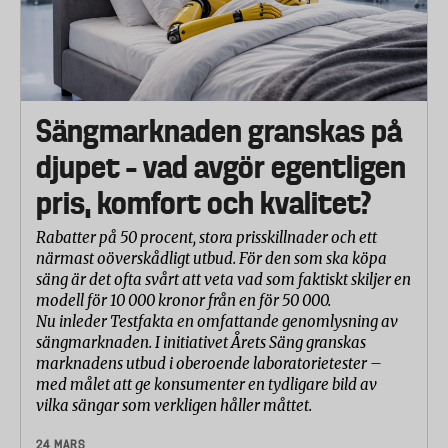
Sängmarknaden granskas på
djupet – vad avgör egentligen
pris, komfort och kvalitet?
Rabatter på 50 procent, stora prisskillnader och ett
närmast oöverskådligt utbud. För den som ska köpa
säng är det ofta svårt att veta vad som faktiskt skiljer en
modell för 10 000 kronor från en för 50 000.
Nu inleder Testfakta en omfattande genomlysning av
sängmarknaden. I initiativet Årets Säng granskas
marknadens utbud i oberoende laboratorietester –
med målet att ge konsumenter en tydligare bild av
vilka sängar som verkligen håller måttet.
24 MARS