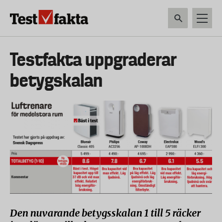
Hoppa
till
huvudinnehåll
HEM & HUSHÅLL
TEKNIK
LIVSMEDEL
VERKTYG & TRÄDGÅRDSREDSK
Huvudmeny
Testfakta uppgraderar
ny
betygskalan
Den nuvarande betygsskalan 1 till 5 räcker