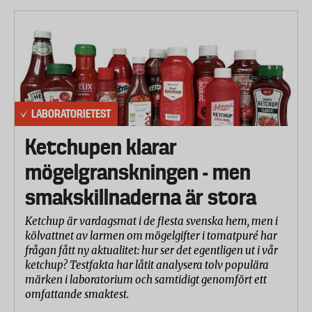
LABORATORIETEST
Ketchupen klarar
mögelgranskningen - men
smakskillnaderna är stora
Ketchup är vardagsmat i de flesta svenska hem, men i
kölvattnet av larmen om mögelgifter i tomatpuré har
frågan fått ny aktualitet: hur ser det egentligen ut i vår
ketchup? Testfakta har låtit analysera tolv populära
märken i laboratorium och samtidigt genomfört ett
omfattande smaktest.