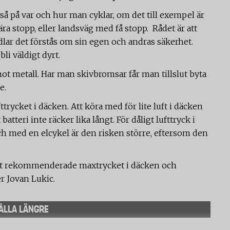
så på var och hur man cyklar, om det till exempel är
ra stopp, eller landsväg med få stopp. Rådet är att
lar det förstås om sin egen och andras säkerhet.
i väldigt dyrt.
ot metall. Har man skivbromsar får man tillslut byta
e.
ttrycket i däcken. Att köra med för lite luft i däcken
batteri inte räcker lika långt. För dåligt lufttryck i
ch med en elcykel är den risken större, eftersom den
a det rekommenderade maxtrycket i däcken och
r Jovan Lukic.
HÅLLA LÄNGRE