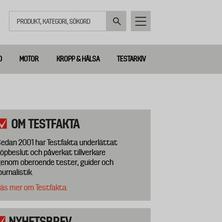
Sök
D
MOTOR
KROPP & HÄLSA
TESTARKIV
OM TESTFAKTA
edan 2001 har Testfakta underlättat
öpbeslut och påverkat tillverkare
enom oberoende tester, guider och
ournalistik.
äs mer om Testfakta.
NYHETSBREV