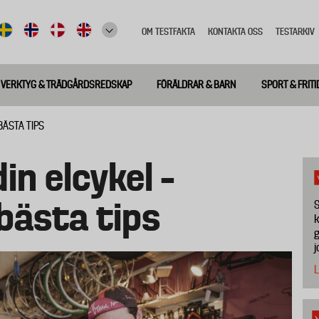
OM TESTFAKTA
KONTAKTA OSS
TESTARKIV
Top
meny
VERKTYG & TRÄDGÅRDSREDSKAP
FÖRÄLDRAR & BARN
SPORT & FRITI
BÄSTA TIPS
in elcykel –
bästa tips
S
k
g
j
L