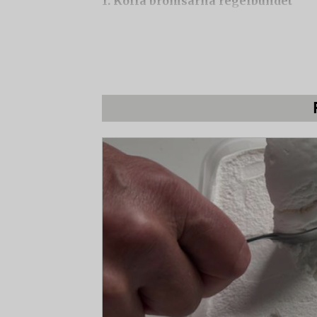
1. Kolla bromsarna regelbundet
Bromsbeläggen slits som regel ut snabba
2. Rengör och smörj kedjan ofta
Smutsiga kedjor slits och går sönder fo
ger också mindre friktion än en smutsig
Smörj ofta, cirka en gång i veckan (va
3. Byt kedja i tid
Då håller kassetten (som är krångligare
På elcyklar med motorn på mitten slits
Redan efter cirka 120 mil kan det vara d
bakhjulet håller kedjan däremot ofta lä
kedjemätningsverktyg man kan använda
4. Växla ner!
Även om du har många växlar är det är lä
trafikljusen och andra stopp så att du in
gäller framför allt elcyklar med motorn