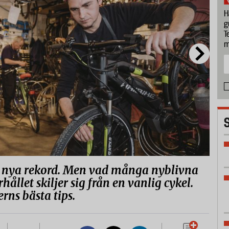
H
g
T
m
år nya rekord. Men vad många nyblivna
rhållet skiljer sig från en vanlig cykel.
rns bästa tips.