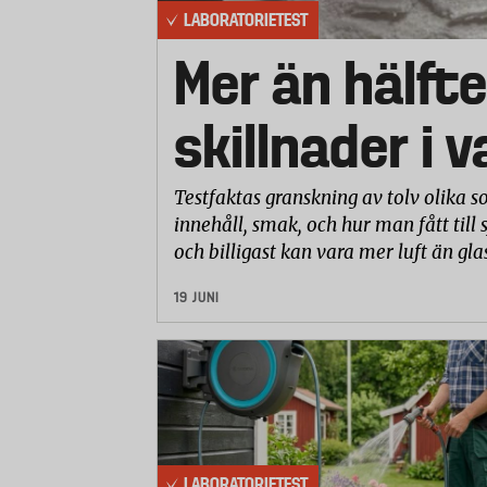
5. Kolla luften i däcken ofta
LABORATORIETEST
Även om det inte läcker ut luft kan luft
Mer än hälfte
utomhustemperaturen. Kontrollera tryc
mätare som visar när däcktrycket är ko
skillnader i 
Testfaktas granskning av tolv olika so
innehåll, smak, och hur man fått till 
och billigast kan vara mer luft än gla
19 JUNI
LABORATORIETEST