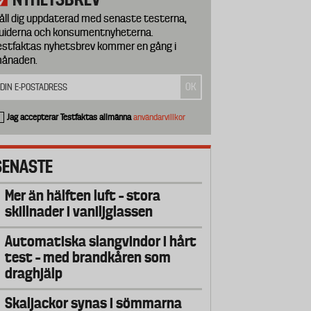
åll dig uppdaterad med senaste testerna,
uiderna och konsumentnyheterna.
estfaktas nyhetsbrev kommer en gång i
ånaden.
Jag accepterar Testfaktas allmänna
användarvillkor
SENASTE
Mer än hälften luft – stora
skillnader i vaniljglassen
Automatiska slangvindor i hårt
test – med brandkåren som
draghjälp
Skaljackor synas i sömmarna