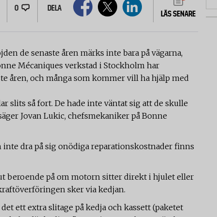
0
DELA
LÄS SENARE
höjden de senaste åren märks inte bara på vägarna,
Bonne Mécaniques verkstad i Stockholm har
naste åren, och många som kommer vill ha hjälp med
r slits så fort. De hade inte väntat sig att de skulle
 säger Jovan Lukic, chefsmekaniker på Bonne
 inte dra på sig onödiga reparationskostnader finns
 ut beroende på om motorn sitter direkt i hjulet eller
kraftöverföringen sker via kedjan.
et ett extra slitage på kedja och kassett (paketet