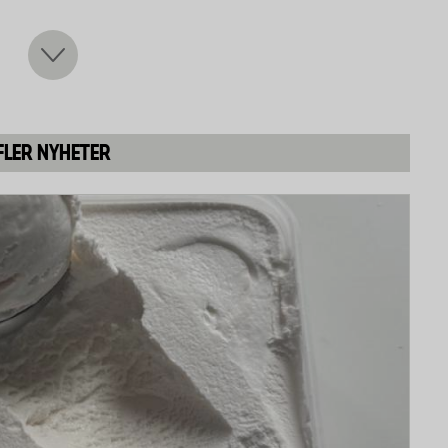
re på elcyklar än vanliga cyklar.
rtare och sliter också mer på kassetten. En ren kedja
, vilket ger längre räckvidd.
rierar beroende på användning).
FLER NYHETER
 och dyrare att byta) längre.
 kedjan som regel snabbare än på vanliga cyklar.
ags att byta. På elcyklar med motorn i fram eller
ngre än på vanliga cyklar. Det finns smarta
 för att se om kedjan behöver bytas.
tt att bara använda de högre. Se till att växla ner vid
te startar med hög växel i, det sliter mindre. Detta
 på mitten.