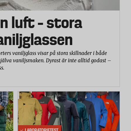
trycket i däcken ändras, till exempel av skiftningar i
n luft – stora
ket regelbundet. Se till att ha en bra golvpump med
rrekt.
vaniljglassen
rters vaniljglass visar på stora skillnader i både
själva vaniljsmaken. Dyrast är inte alltid godast –
ss.
LABORATORIETEST