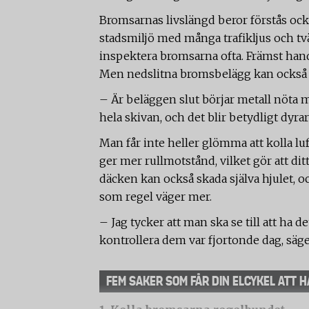
Bromsarnas livslängd beror förstås ock
stadsmiljö med många trafikljus och tvä
inspektera bromsarna ofta. Främst hand
Men nedslitna bromsbelägg kan också bl
– Är beläggen slut börjar metall nöta m
hela skivan, och det blir betydligt dyrar
Man får inte heller glömma att kolla luf
ger mer rullmotstånd, vilket gör att ditt 
däcken kan också skada själva hjulet, o
som regel väger mer.
– Jag tycker att man ska se till att h
kontrollera dem var fjortonde dag, säge
FEM SAKER SOM FÅR DIN ELCYKEL ATT 