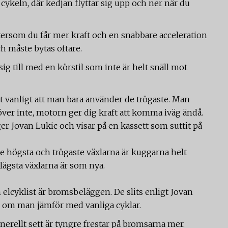
ykeln, där kedjan flyttar sig upp och ner när du
ftersom du får mer kraft och en snabbare acceleration
ch måste bytas oftare.
 sig till med en körstil som inte är helt snäll mot
 vanligt att man bara använder de trögaste. Man
över inte, motorn ger dig kraft att komma iväg ändå.
er Jovan Lukic och visar på en kassett som suttit på
 högsta och trögaste växlarna är kuggarna helt
lägsta växlarna är som nya.
 elcyklist är bromsbeläggen. De slits enligt Jovan
r, om man jämför med vanliga cyklar.
nerellt sett är tyngre frestar på bromsarna mer.