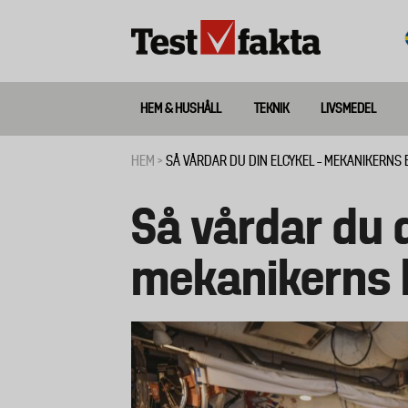
Hoppa
till
huvudinnehåll
HEM & HUSHÅLL
TEKNIK
LIVSMEDEL
Huvudmeny
ny
HEM
SÅ VÅRDAR DU DIN ELCYKEL – MEKANIKERNS 
Länkstig
Så vårdar du d
mekanikerns 