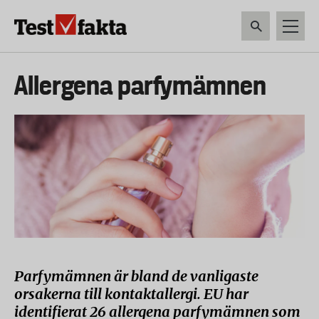
Hoppa
till
huvudinnehåll
HEM & HUSHÅLL
TEKNIK
LIVSMEDEL
VERKTYG & TRÄDGÅRDSREDSK
Huvudmeny
Allergena parfymämnen
ny
Parfymämnen är bland de vanligaste
orsakerna till kontaktallergi. EU har
identifierat 26 allergena parfymämnen som