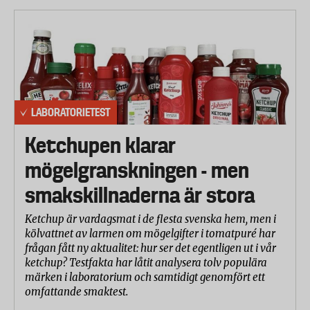
LABORATORIETEST
Ketchupen klarar
mögelgranskningen - men
smakskillnaderna är stora
Ketchup är vardagsmat i de flesta svenska hem, men i
kölvattnet av larmen om mögelgifter i tomatpuré har
frågan fått ny aktualitet: hur ser det egentligen ut i vår
ketchup? Testfakta har låtit analysera tolv populära
märken i laboratorium och samtidigt genomfört ett
omfattande smaktest.