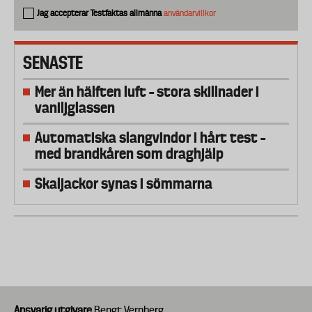
Jag accepterar Testfaktas allmänna
användarvillkor
SENASTE
Mer än hälften luft – stora skillnader i
vaniljglassen
Automatiska slangvindor i hårt test –
med brandkåren som draghjälp
Skaljackor synas i sömmarna
Ansvarig utgivare
Bengt Vernberg