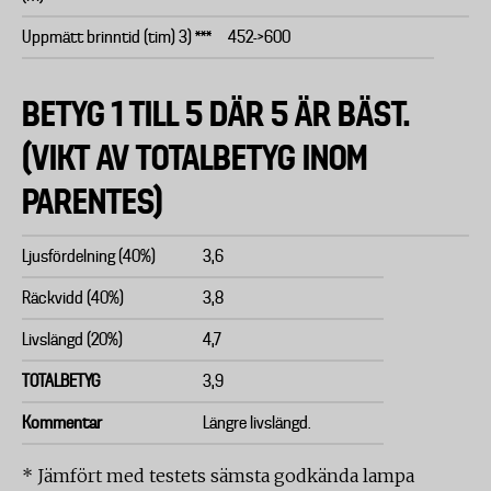
Uppmätt brinntid (tim) 3) ***
452->600
BETYG 1 TILL 5 DÄR 5 ÄR BÄST.
(VIKT AV TOTALBETYG INOM
PARENTES)
Ljusfördelning (40%)
3,6
Räckvidd (40%)
3,8
Livslängd (20%)
4,7
TOTALBETYG
3,9
Kommentar
Längre livslängd.
* Jämfört med testets sämsta godkända lampa