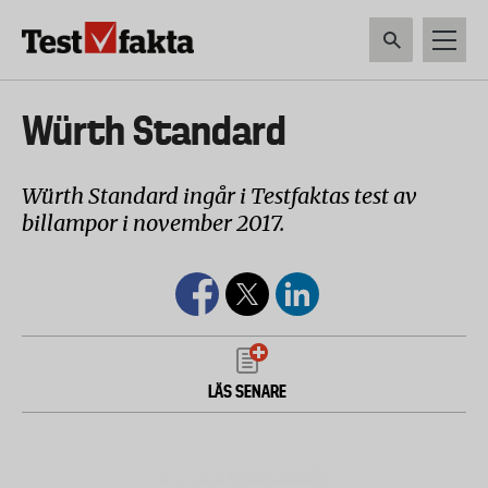
Hoppa
till
huvudinnehåll
HEM & HUSHÅLL
TEKNIK
LIVSMEDEL
VERKTYG & TRÄDGÅRDSREDSK
Huvudmeny
Würth Standard
ny
Würth Standard ingår i Testfaktas test av
billampor i november 2017.
LÄS SENARE