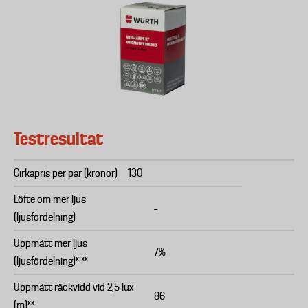
Testresultat
Cirkapris per par (kronor)
130
Löfte om mer ljus
–
(ljusfördelning)
Uppmätt mer ljus
7%
(ljusfördelning)* **
Uppmätt räckvidd vid 2,5 lux
86
(m)**