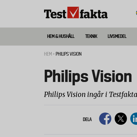
Hoppa
till
huvudinnehåll
HEM & HUSHÅLL
TEKNIK
LIVSMEDEL
Huvudmeny
ny
HEM
PHILIPS VISION
Länkstig
Philips Vision
Philips Vision ingår i Testfakt
DELA