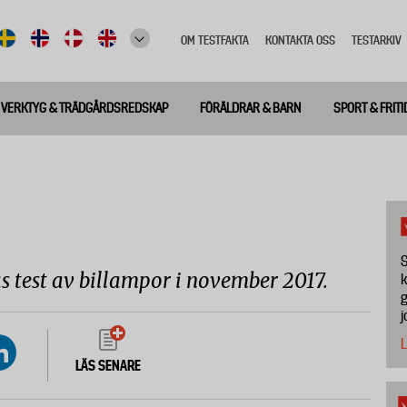
OM TESTFAKTA
KONTAKTA OSS
TESTARKIV
Top
meny
VERKTYG & TRÄDGÅRDSREDSKAP
FÖRÄLDRAR & BARN
SPORT & FRITI
S
as test av billampor i november 2017.
k
g
j
L
LÄS SENARE