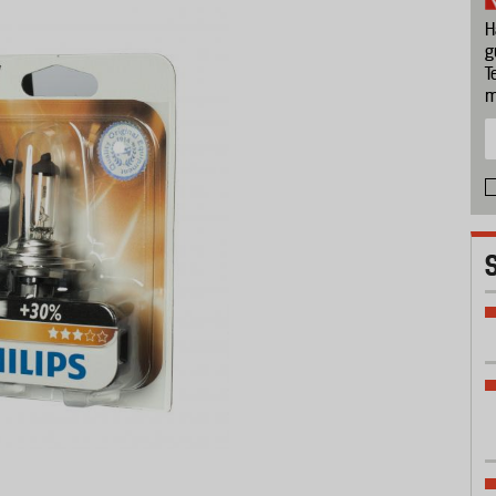
H
g
T
m