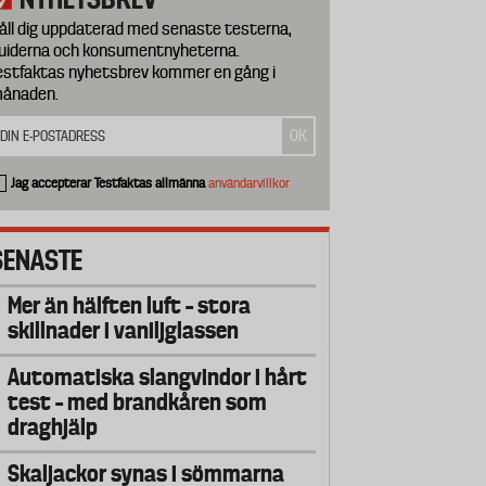
åll dig uppdaterad med senaste testerna,
uiderna och konsumentnyheterna.
estfaktas nyhetsbrev kommer en gång i
ånaden.
Jag accepterar Testfaktas allmänna
användarvillkor
SENASTE
Mer än hälften luft – stora
skillnader i vaniljglassen
Automatiska slangvindor i hårt
test – med brandkåren som
draghjälp
Skaljackor synas i sömmarna