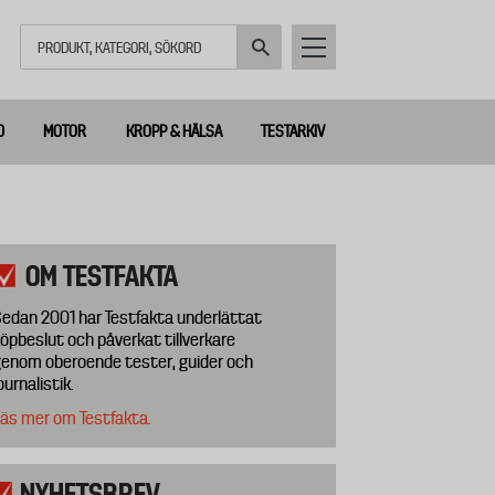
Sök
D
MOTOR
KROPP & HÄLSA
TESTARKIV
OM TESTFAKTA
edan 2001 har Testfakta underlättat
öpbeslut och påverkat tillverkare
enom oberoende tester, guider och
ournalistik.
äs mer om Testfakta.
NYHETSBREV