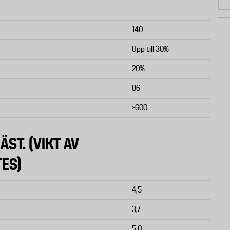
140
Upp till 30%
20%
86
>600
ÄST. (VIKT AV
TES)
4,5
3,7
5,0