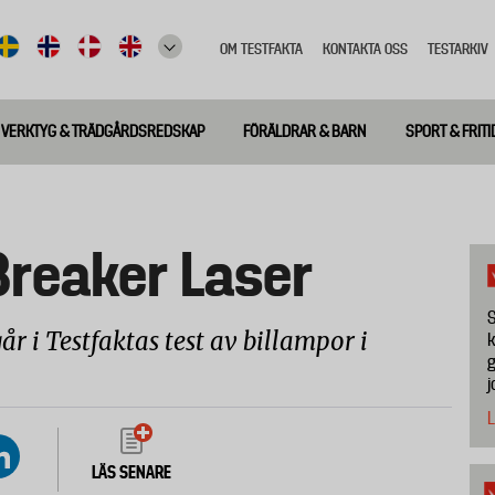
OM TESTFAKTA
KONTAKTA OSS
TESTARKIV
Top
meny
VERKTYG & TRÄDGÅRDSREDSKAP
FÖRÄLDRAR & BARN
SPORT & FRITI
Breaker Laser
S
r i Testfaktas test av billampor i
k
g
j
L
LÄS SENARE