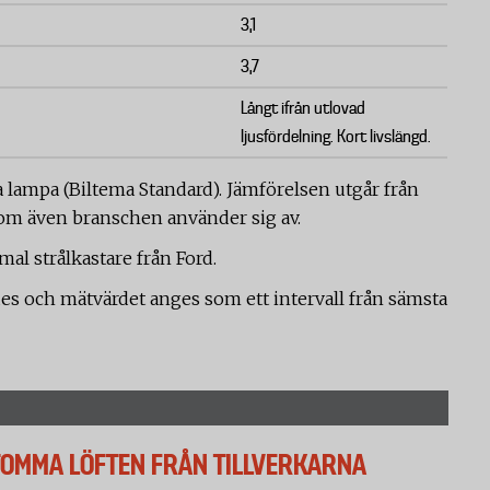
3,1
3,7
Långt ifrån utlovad
ljusfördelning. Kort livslängd.
lampa (Biltema Standard). Jämförelsen utgår från
som även branschen använder sig av.
al strålkastare från Ford.
des och mätvärdet anges som ett intervall från sämsta
TOMMA LÖFTEN FRÅN TILLVERKARNA