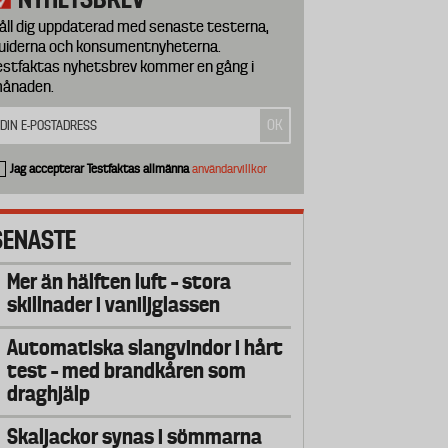
åll dig uppdaterad med senaste testerna,
uiderna och konsumentnyheterna.
estfaktas nyhetsbrev kommer en gång i
ånaden.
Jag accepterar Testfaktas allmänna
användarvillkor
SENASTE
Mer än hälften luft – stora
skillnader i vaniljglassen
Automatiska slangvindor i hårt
test – med brandkåren som
draghjälp
Skaljackor synas i sömmarna