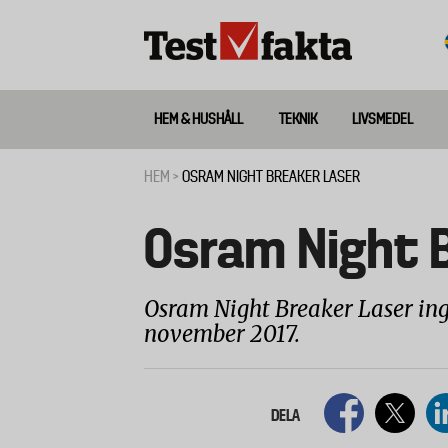
Hoppa
till
huvudinnehåll
HEM & HUSHÅLL
TEKNIK
LIVSMEDEL
Huvudmeny
ny
HEM
OSRAM NIGHT BREAKER LASER
Länkstig
Osram Night 
Osram Night Breaker Laser ingå
november 2017.
DELA