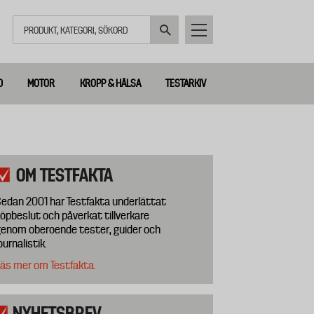
Sök
D
MOTOR
KROPP & HÄLSA
TESTARKIV
OM TESTFAKTA
edan 2001 har Testfakta underlättat
öpbeslut och påverkat tillverkare
enom oberoende tester, guider och
ournalistik.
äs mer om Testfakta.
NYHETSBREV