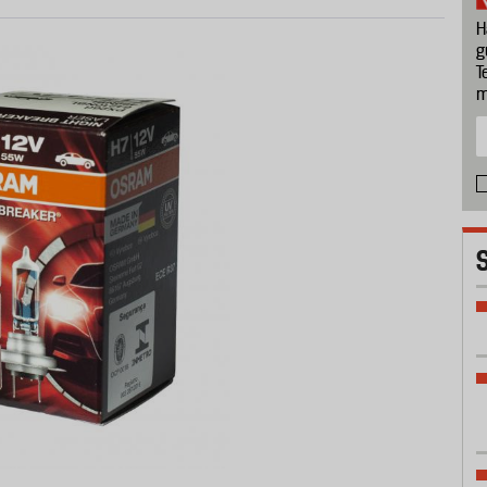
H
g
T
m