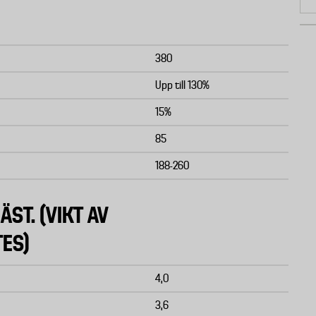
380
Upp till 130%
15%
85
188-260
ÄST. (VIKT AV
TES)
4,0
3,6