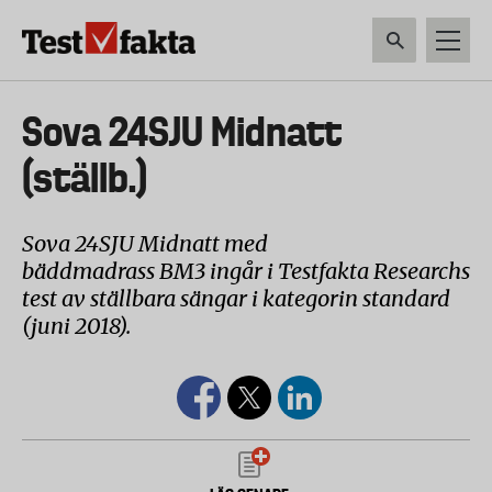
Hoppa
till
huvudinnehåll
HEM & HUSHÅLL
TEKNIK
LIVSMEDEL
VERKTYG & TRÄDGÅRDSREDSK
Huvudmeny
Sova 24SJU Midnatt
ny
(ställb.)
Sova 24SJU Midnatt med
bäddmadrass BM3 ingår i Testfakta Researchs
test av ställbara sängar i kategorin standard
(juni 2018).