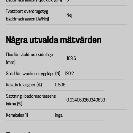
Bäddmadrassens tjocklek (cm)
9
Tvättbart överdragstyg
Nej
bäddmadrassen (Ja/Nej)
Några utvalda mätvärden
Flex för skuldran i sidoläge
108.6
(mm)
Stöd för svanken i ryggläge (N)
120.2
Relativ fuktighet (%)
0.508
Sättning i bäddmadrassens
0.034063260340633
kärna (%)
Kemikalier 1)
Inga