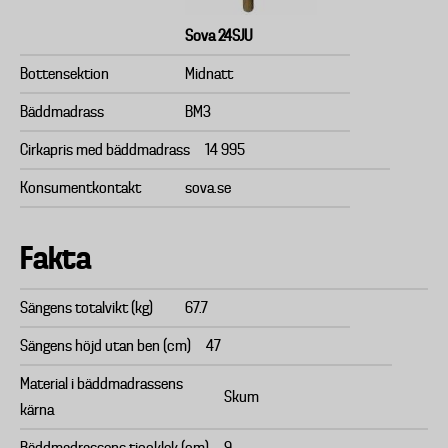
Sova 24SJU
Bottensektion
Midnatt
Bäddmadrass
BM3
Cirkapris med bäddmadrass
14 995
Konsumentkontakt
sova.se
Fakta
Sängens totalvikt (kg)
67.7
Sängens höjd utan ben (cm)
47
Material i bäddmadrassens
Skum
kärna