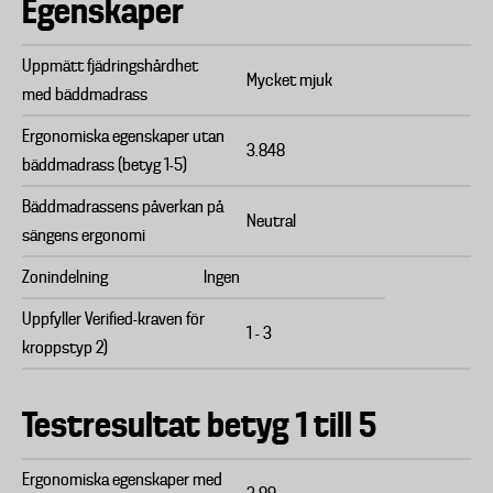
Egenskaper
Uppmätt fjädringshårdhet
Mycket mjuk
med bäddmadrass
Ergonomiska egenskaper utan
3.848
bäddmadrass (betyg 1-5)
Bäddmadrassens påverkan på
Neutral
sängens ergonomi
Zonindelning
Ingen
Uppfyller Verified-kraven för
1 - 3
kroppstyp 2)
Testresultat betyg 1 till 5
Ergonomiska egenskaper med