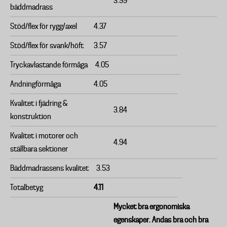
3.99
bäddmadrass
Stöd/flex för rygg/axel
4.37
Stöd/flex för svank/höft
3.57
Tryckavlastande förmåga
4.05
Andningförmåga
4.05
Kvalitet i fjädring &
3.84
konstruktion
Kvalitet i motorer och
4.94
ställbara sektioner
Bäddmadrassens kvalitet
3.53
Totalbetyg
4.11
Mycket bra ergonomiska
egenskaper. Andas bra och bra