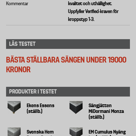
Kommentar
kvalitet och uthållighet.
Uppfyller Verified-kraven för
kroppstyp 1-3.
LÄS TESTET
BÄSTA STÄLLBARA SÄNGEN UNDER 19000
KRONOR
PRODUKTER I TESTET
Ekens Essens
Sängjätten
(ställb.)
MiDormani Monza
(ställb.)
Svenska Hem
EM Cumulus Nyäng