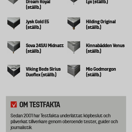
Dream Royal
Lyx (ställb.)
(ställb.)
Jysk Gold E5
Hilding Original
(ställb.)
(ställb.)
Sova 24SJU Midnatt
Kinnabädden Venus
(ställb.)
(ställb.)
Viking Beds Sirius
Mio Godmorgon
Duoflex (ställb.)
(ställb.)
OM TESTFAKTA
Sedan 2001 har Testfakta underlättat köpbeslut och
påverkat tillverkare genom oberoende tester, guider och
journalistik.