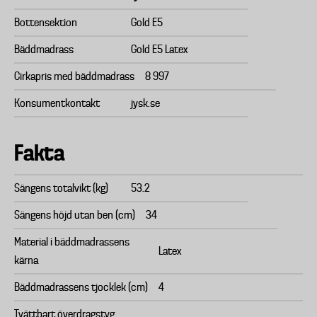
Bottensektion
Gold E5
Bäddmadrass
Gold E5 Latex
Cirkapris med bäddmadrass
8 997
Konsumentkontakt
jysk.se
Fakta
Sängens totalvikt (kg)
53.2
Sängens höjd utan ben (cm)
34
Material i bäddmadrassens
Latex
kärna
Bäddmadrassens tjocklek (cm)
4
Tvättbart överdragstyg