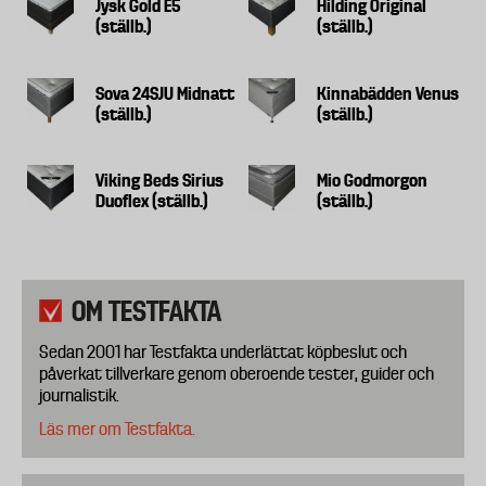
Jysk Gold E5
Hilding Original
(ställb.)
(ställb.)
Sova 24SJU Midnatt
Kinnabädden Venus
(ställb.)
(ställb.)
Viking Beds Sirius
Mio Godmorgon
Duoflex (ställb.)
(ställb.)
OM TESTFAKTA
Sedan 2001 har Testfakta underlättat köpbeslut och
påverkat tillverkare genom oberoende tester, guider och
journalistik.
Läs mer om Testfakta.