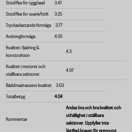
Stöd/flex för rygg/axel
3.41
Stöd/flex för svank/höft
3.25
Tryckavlastande förmåga
3.77
Andningförmåga
4.05
Kvalitet i fjädring &
4.3
konstruktion
Kvalitet i motorer och
4.97
ställbara sektioner
Bäddmadrassens kvalitet
3.63
Totalbetyg
4.04
Andas bra och bra kvalitet och
uthållighet i ställbara
Kommentar
sektioner. Uppfyller inte
Verified-kraven för ergonomi.