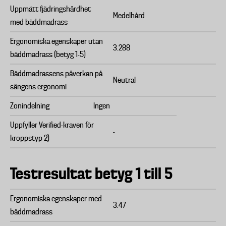
Uppmätt fjädringshårdhet
Medelhård
med bäddmadrass
Ergonomiska egenskaper utan
3.288
bäddmadrass (betyg 1-5)
Bäddmadrassens påverkan på
Neutral
sängens ergonomi
Zonindelning
Ingen
Uppfyller Verified-kraven för
-
kroppstyp 2)
Testresultat betyg 1 till 5
Ergonomiska egenskaper med
3.47
bäddmadrass