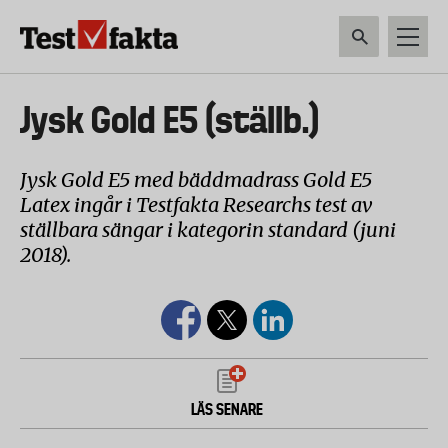
Hoppa
till
huvudinnehåll
HEM & HUSHÅLL
TEKNIK
LIVSMEDEL
VERKTYG & TRÄDGÅRDSREDSK
Huvudmeny
Jysk Gold E5 (ställb.)
ny
Jysk Gold E5 med bäddmadrass Gold E5
Latex ingår i Testfakta Researchs test av
ställbara sängar i kategorin standard (juni
2018).
LÄS SENARE