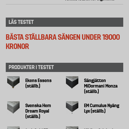
LÄS TESTET
BÄSTA STÄLLBARA SÄNGEN UNDER 19000
KRONOR
PRODUKTER I TESTET
Ekens Essens
Sängjätten
(ställb.)
MiDormani Monza
(ställb.)
Svenska Hem
EM Cumulus Nyäng
Dream Royal
Lyx (ställb.)
(ställb.)