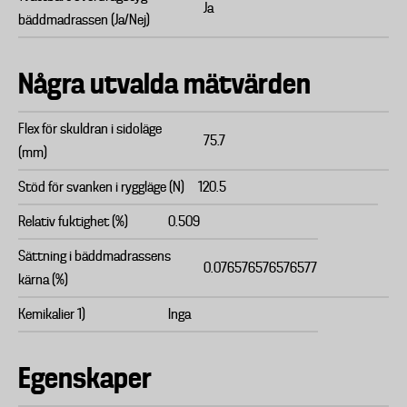
Ja
bäddmadrassen (Ja/Nej)
Några utvalda mätvärden
Flex för skuldran i sidoläge
75.7
(mm)
Stöd för svanken i ryggläge (N)
120.5
Relativ fuktighet (%)
0.509
Sättning i bäddmadrassens
0.076576576576577
kärna (%)
Kemikalier 1)
Inga
Egenskaper