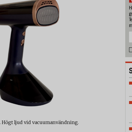
H
g
T
m
da. Högt ljud vid vacuumanvändning.