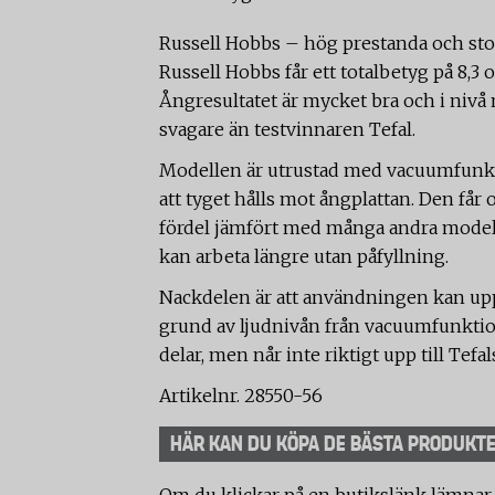
Russell Hobbs – hög prestanda och sto
Russell Hobbs får ett totalbetyg på 8,3 
Ångresultatet är mycket bra och i nivå
svagare än testvinnaren Tefal.
Modellen är utrustad med vacuumfunkti
att tyget hålls mot ångplattan. Den får
fördel jämfört med många andra modelle
kan arbeta längre utan påfyllning.
Nackdelen är att användningen kan up
grund av ljudnivån från vacuumfunktion
delar, men når inte riktigt upp till Tefal
Artikelnr. 28550-56
HÄR KAN DU KÖPA DE BÄSTA PRODUKT
Om du klickar på en butikslänk lämnar