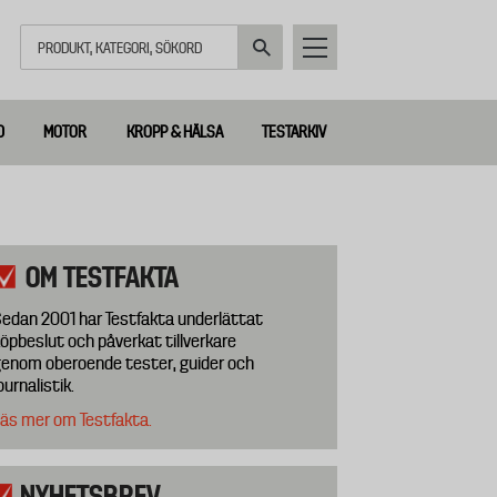
Sök
D
MOTOR
KROPP & HÄLSA
TESTARKIV
OM TESTFAKTA
edan 2001 har Testfakta underlättat
öpbeslut och påverkat tillverkare
enom oberoende tester, guider och
ournalistik.
äs mer om Testfakta.
NYHETSBREV