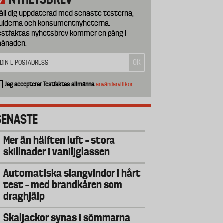
åll dig uppdaterad med senaste testerna,
uiderna och konsumentnyheterna.
estfaktas nyhetsbrev kommer en gång i
ånaden.
Jag accepterar Testfaktas allmänna
användarvillkor
SENASTE
Mer än hälften luft – stora
skillnader i vaniljglassen
Automatiska slangvindor i hårt
test – med brandkåren som
draghjälp
Skaljackor synas i sömmarna