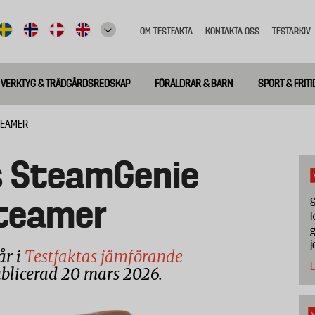
OM TESTFAKTA
KONTAKTA OSS
TESTARKIV
Top
meny
VERKTYG & TRÄDGÅRDSREDSKAP
FÖRÄLDRAR & BARN
SPORT & FRITI
TEAMER
s SteamGenie
teamer
S
k
g
j
år i
Testfaktas jämförande
L
ublicerad 20 mars 2026.