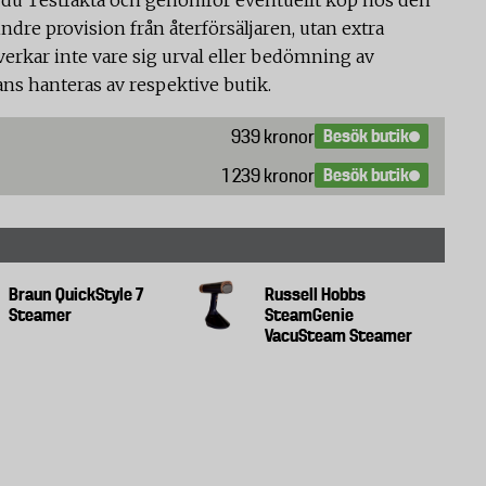
ndre provision från återförsäljaren, utan extra
verkar inte vare sig urval eller bedömning av
ans hanteras av respektive butik.
Besök butik
939 kronor
Besök butik
1 239 kronor
Braun QuickStyle 7
Russell Hobbs
Steamer
SteamGenie
VacuSteam Steamer