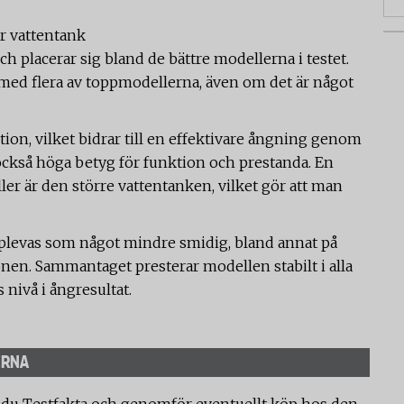
r vattentank
och placerar sig bland de bättre modellerna i testet.
 med flera av toppmodellerna, även om det är något
on, vilket bidrar till en effektivare ångning genom
 också höga betyg för funktion och prestanda. En
r är den större vattentanken, vilket gör att man
plevas som något mindre smidig, bland annat på
en. Sammantaget presterar modellen stabilt i alla
s nivå i ångresultat.
ERNA
 du Testfakta och genomför eventuellt köp hos den