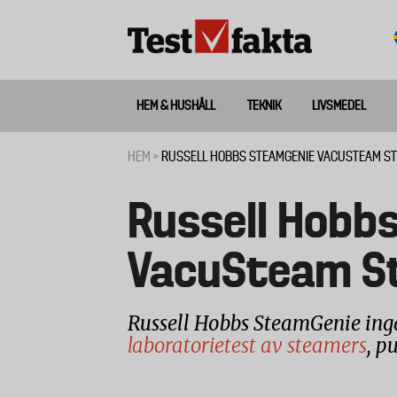
Hoppa
till
huvudinnehåll
HEM & HUSHÅLL
TEKNIK
LIVSMEDEL
Huvudmeny
ny
HEM
RUSSELL HOBBS STEAMGENIE VACUSTEAM S
Länkstig
Russell Hobb
VacuSteam S
Russell Hobbs SteamGenie ing
laboratorietest av steamers
, p