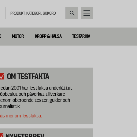
Sök
D
MOTOR
KROPP & HÄLSA
TESTARKIV
OM TESTFAKTA
edan 2001 har Testfakta underlättat
öpbeslut och påverkat tillverkare
enom oberoende tester, guider och
ournalistik.
äs mer om Testfakta.
NYHETSBREV