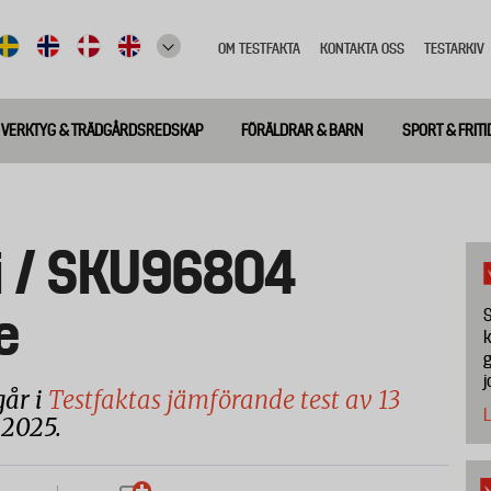
OM TESTFAKTA
KONTAKTA OSS
TESTARKIV
Top
meny
VERKTYG & TRÄDGÅRDSREDSKAP
FÖRÄLDRAR & BARN
SPORT & FRITI
i / SKU96804
e
S
k
g
j
går i
Testfaktas jämförande test av 13
L
 2025.