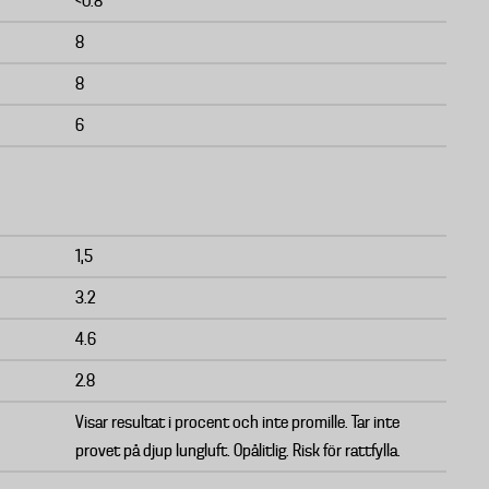
<0.8
8
8
6
1,5
3.2
4.6
2.8
Visar resultat i procent och inte promille. Tar inte
provet på djup lungluft. Opålitlig. Risk för rattfylla.