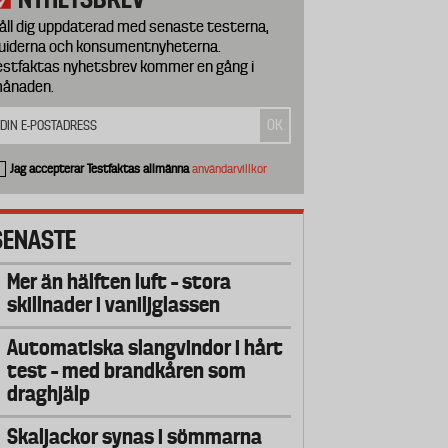
åll dig uppdaterad med senaste testerna,
uiderna och konsumentnyheterna.
estfaktas nyhetsbrev kommer en gång i
ånaden.
Jag accepterar Testfaktas allmänna
användarvillkor
SENASTE
Mer än hälften luft – stora
skillnader i vaniljglassen
Automatiska slangvindor i hårt
test – med brandkåren som
draghjälp
Skaljackor synas i sömmarna