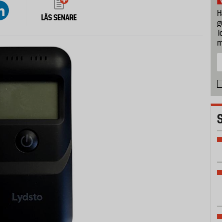
H
LÄS SENARE
g
T
m