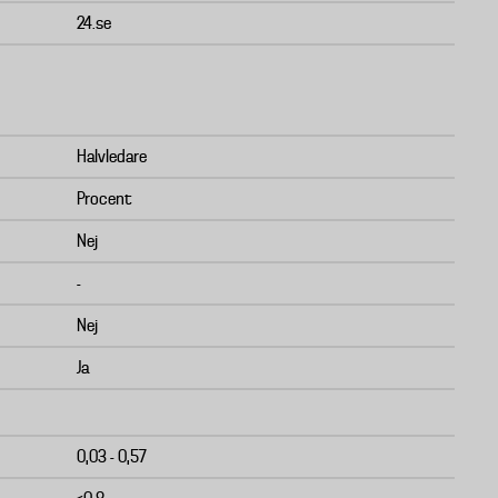
24.se
Halvledare
Procent
Nej
-
Nej
Ja
0,03 - 0,57