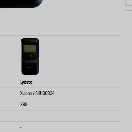
Lydsto
Xiaomi / SKU96804
389
-
-