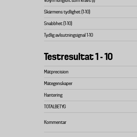
Volym lungluft som krävs (l)
Skärmens tydlighet (1-10)
Snabbhet (1-10)
Tydlig avlsutningsignal 1-10
Testresultat 1 - 10
Mätprecision
Mätegenskaper
Hantering
TOTALBETYG
Kommentar