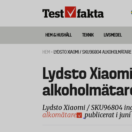
Hoppa
till
huvudinnehåll
HEM & HUSHÅLL
TEKNIK
LIVSMEDEL
Huvudmeny
ny
HEM
LYDSTO XIAOMI / SKU96804 ALKOHOLMÄTARE
Länkstig
Lydsto Xiaom
alkoholmätar
Lydsto Xiaomi / SKU96804 in
alkomätare
publicerat i juni