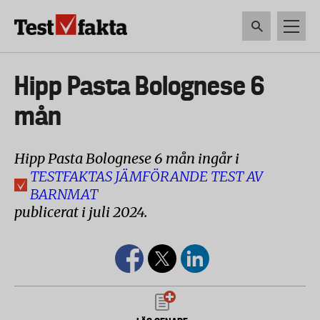
Hoppa
till
huvudinnehåll
HEM & HUSHÅLL
TEKNIK
LIVSMEDEL
VERKTYG & TRÄDGÅRDSREDSK
Huvudmeny
Hipp Pasta Bolognese 6
ny
mån
Hipp Pasta Bolognese 6 mån ingår i
TESTFAKTAS JÄMFÖRANDE TEST AV
BARNMAT
publicerat i juli 2024.