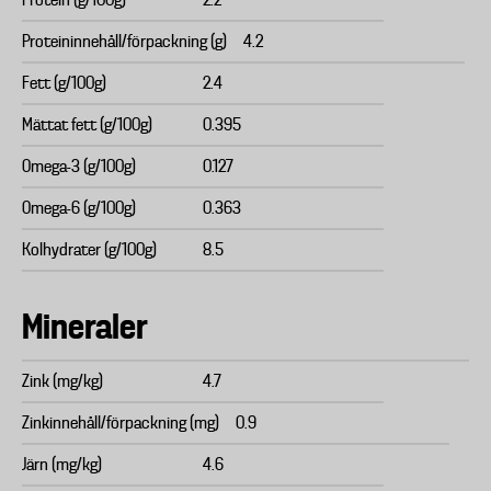
Protein (g/100g)
2.2
Proteininnehåll/förpackning (g)
4.2
Fett (g/100g)
2.4
Mättat fett (g/100g)
0.395
Omega-3 (g/100g)
0.127
Omega-6 (g/100g)
0.363
Kolhydrater (g/100g)
8.5
Mineraler
Zink (mg/kg)
4.7
Zinkinnehåll/förpackning (mg)
0.9
Järn (mg/kg)
4.6