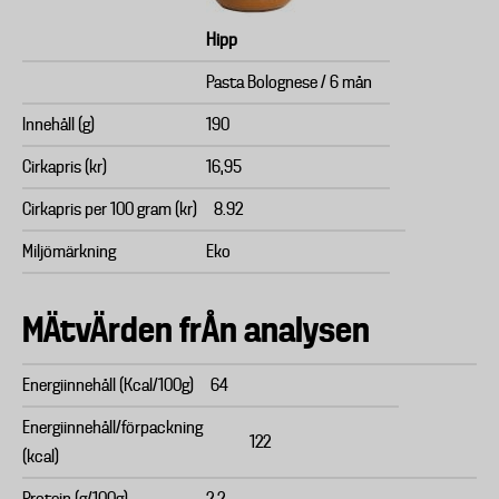
Hipp
Pasta Bolognese / 6 mån
Innehåll (g)
190
Cirkapris (kr)
16,95
Cirkapris per 100 gram (kr)
8.92
Miljömärkning
Eko
MÄtvÄrden frÅn analysen
Energiinnehåll (Kcal/100g)
64
Energiinnehåll/förpackning
122
(kcal)