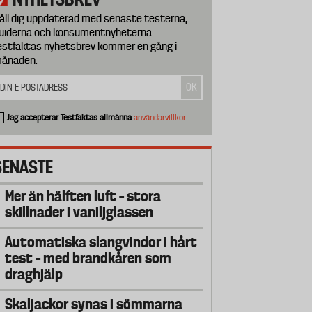
åll dig uppdaterad med senaste testerna,
uiderna och konsumentnyheterna.
estfaktas nyhetsbrev kommer en gång i
ånaden.
Jag accepterar Testfaktas allmänna
användarvillkor
SENASTE
Mer än hälften luft – stora
skillnader i vaniljglassen
Automatiska slangvindor i hårt
test – med brandkåren som
draghjälp
Skaljackor synas i sömmarna