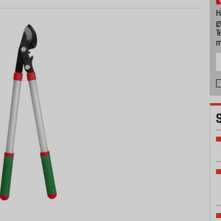
H
g
T
m