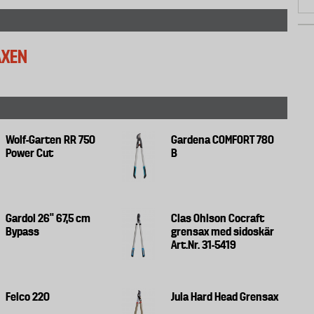
AXEN
Wolf-Garten RR 750
Gardena COMFORT 780
Power Cut
B
Gardol 26'' 67,5 cm
Clas Ohlson Cocraft
Bypass
grensax med sidoskär
Art.Nr. 31-5419
Felco 220
Jula Hard Head Grensax