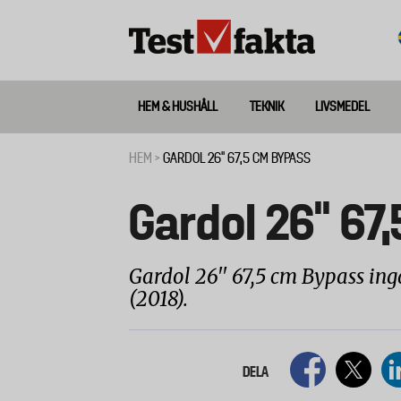
Hoppa
till
huvudinnehåll
HEM & HUSHÅLL
TEKNIK
LIVSMEDEL
Huvudmeny
ny
HEM
GARDOL 26'' 67,5 CM BYPASS
Länkstig
Gardol 26'' 6
Gardol 26'' 67,5 cm Bypass ing
(2018).
DELA