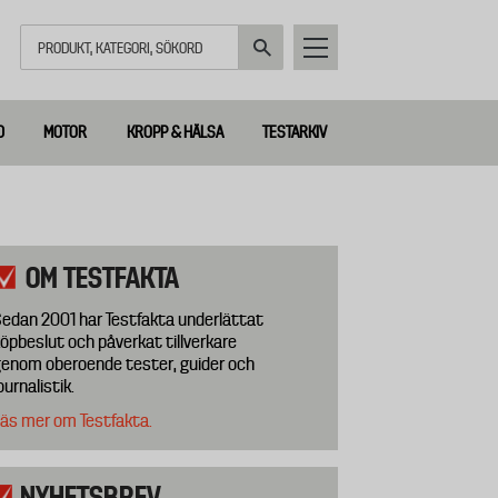
Sök
D
MOTOR
KROPP & HÄLSA
TESTARKIV
OM TESTFAKTA
edan 2001 har Testfakta underlättat
öpbeslut och påverkat tillverkare
enom oberoende tester, guider och
ournalistik.
äs mer om Testfakta.
NYHETSBREV