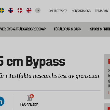
OM TESTFAKTA
KONTAKTA OSS
TESTARKIV
Top
meny
VERKTYG & TRÄDGÅRDSREDSKAP
FÖRÄLDRAR & BARN
SPORT & FRITI
7,5 cm Bypass
S
år i Testfakta Researchs test av grensaxar
k
g
j
L
LÄS SENARE