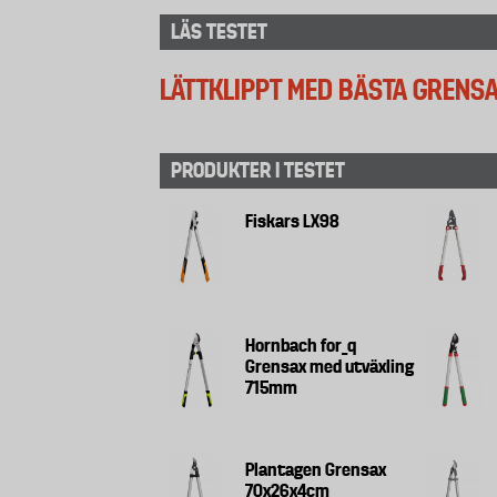
LÄS TESTET
LÄTTKLIPPT MED BÄSTA GRENS
PRODUKTER I TESTET
Fiskars LX98
Hornbach for_q
Grensax med utväxling
715mm
Plantagen Grensax
70x26x4cm