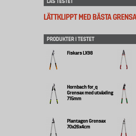
LÄS TESTET
LÄTTKLIPPT MED BÄSTA GRENS
PRODUKTER I TESTET
Fiskars LX98
Hornbach for_q
Grensax med utväxling
715mm
Plantagen Grensax
70x26x4cm