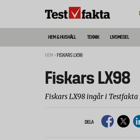
Hoppa
till
huvudinnehåll
HEM & HUSHÅLL
TEKNIK
LIVSMEDEL
Huvudmeny
ny
HEM
FISKARS LX98
Länkstig
Fiskars LX98
Fiskars LX98 ingår i Testfakta
DELA