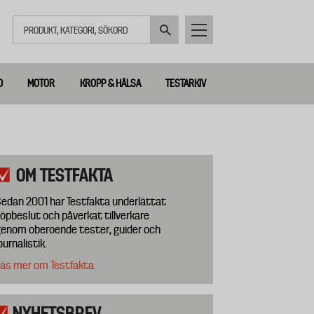
Sök
D
MOTOR
KROPP & HÄLSA
TESTARKIV
OM TESTFAKTA
edan 2001 har Testfakta underlättat
öpbeslut och påverkat tillverkare
enom oberoende tester, guider och
ournalistik.
äs mer om Testfakta.
NYHETSBREV