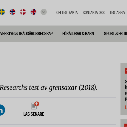
OM TESTFAKTA
KONTAKTA OSS
TESTARKIV
Top
meny
VERKTYG & TRÄDGÅRDSREDSKAP
FÖRÄLDRAR & BARN
SPORT & FRITI
S
 Researchs test av grensaxar (2018).
k
g
j
L
LÄS SENARE