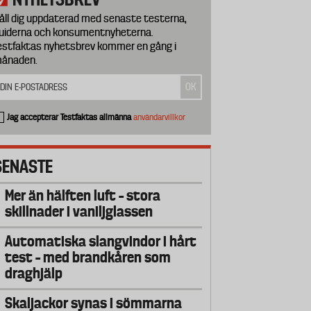
åll dig uppdaterad med senaste testerna,
uiderna och konsumentnyheterna.
estfaktas nyhetsbrev kommer en gång i
ånaden.
Jag accepterar Testfaktas allmänna
användarvillkor
SENASTE
Mer än hälften luft – stora
skillnader i vaniljglassen
Automatiska slangvindor i hårt
test – med brandkåren som
draghjälp
Skaljackor synas i sömmarna