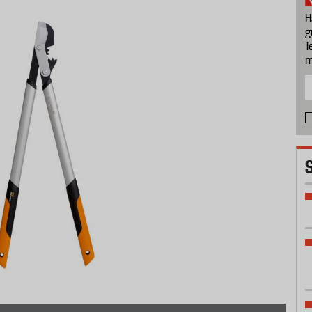
H
g
T
m