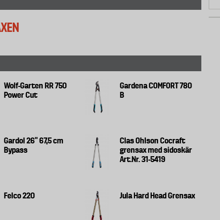
AXEN
Wolf-Garten RR 750
Gardena COMFORT 780
Power Cut
B
Gardol 26'' 67,5 cm
Clas Ohlson Cocraft
Bypass
grensax med sidoskär
Art.Nr. 31-5419
Felco 220
Jula Hard Head Grensax