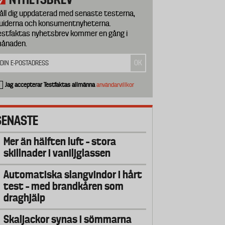
åll dig uppdaterad med senaste testerna,
uiderna och konsumentnyheterna.
estfaktas nyhetsbrev kommer en gång i
ånaden.
Jag accepterar Testfaktas allmänna
användarvillkor
SENASTE
Mer än hälften luft – stora
skillnader i vaniljglassen
Automatiska slangvindor i hårt
test – med brandkåren som
draghjälp
Skaljackor synas i sömmarna