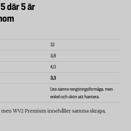
 5 där 5 är
inom
3,1
3,8
4,0
3,3
Lite sämre rengöringsförmåga. men
enkel och skön att hantera.
, men WV2 Premium innehåller samma skrapa,