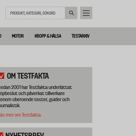
Sök
D
MOTOR
KROPP & HÄLSA
TESTARKIV
OM TESTFAKTA
edan 2001 har Testfakta underlättat
öpbeslut och påverkat tillverkare
enom oberoende tester, guider och
ournalistik.
äs mer om Testfakta.
NYHETSBREV