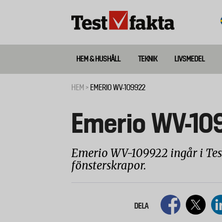
Hoppa
till
huvudinnehåll
HEM & HUSHÅLL
TEKNIK
LIVSMEDEL
Huvudmeny
ny
HEM
EMERIO WV-109922
Länkstig
Emerio WV-10
Emerio WV-109922 ingår i Test
fönsterskrapor.
DELA