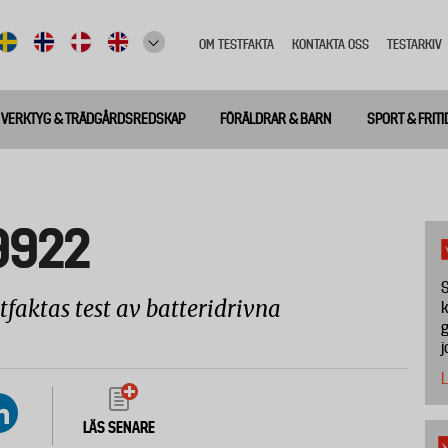
OM TESTFAKTA
KONTAKTA OSS
TESTARKIV
Top
meny
VERKTYG & TRÄDGÅRDSREDSKAP
FÖRÄLDRAR & BARN
SPORT & FRITI
9922
S
faktas test av batteridrivna
k
g
j
L
LÄS SENARE