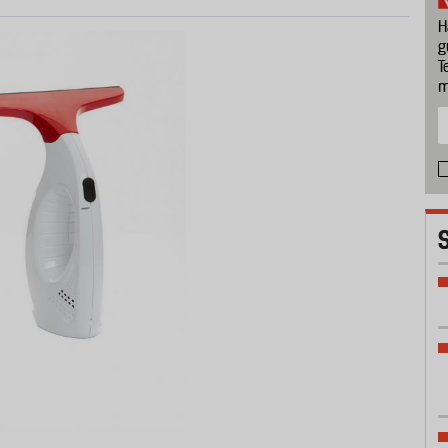
H
g
T
m