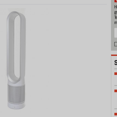
H
g
T
m