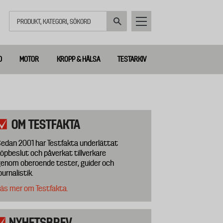
Sök
D
MOTOR
KROPP & HÄLSA
TESTARKIV
OM TESTFAKTA
edan 2001 har Testfakta underlättat
öpbeslut och påverkat tillverkare
enom oberoende tester, guider och
ournalistik.
äs mer om Testfakta.
NYHETSBREV