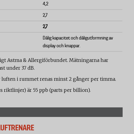
4,2
2,7
2,7
Dålig kapacitet och dåligutformning av
display och knappar.
nligt Astma & Allergiförbundet. Mätningarna har
st under 37 dB.
r luften i rummet renas minst 2 gånger per timma.
iktlinjer) är 55 ppb (parts per billion).
 LUFTRENARE