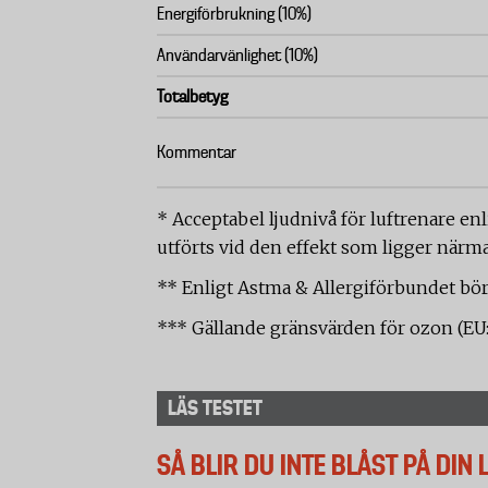
Energiförbrukning (10%)
Användarvänlighet (10%)
Totalbetyg
Kommentar
* Acceptabel ljudnivå för luftrenare e
utförts vid den effekt som ligger närma
** Enligt Astma & Allergiförbundet bö
*** Gällande gränsvärden för ozon (EU:s r
LÄS TESTET
SÅ BLIR DU INTE BLÅST PÅ DIN