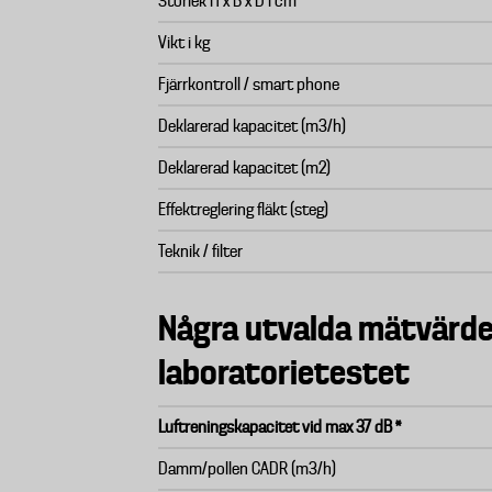
Storlek H x B x D i cm
Vikt i kg
Fjärrkontroll / smart phone
Deklarerad kapacitet (m3/h)
Deklarerad kapacitet (m2)
Effektreglering fläkt (steg)
Teknik / filter
Några utvalda mätvärde
laboratorietestet
Luftreningskapacitet vid max 37 dB *
Damm/pollen CADR (m3/h)