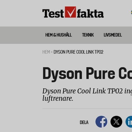
Hoppa
till
huvudinnehåll
HEM & HUSHÅLL
TEKNIK
LIVSMEDEL
Huvudmeny
ny
HEM
DYSON PURE COOL LINK TP02
Länkstig
Dyson Pure Co
Dyson Pure Cool Link TP02 ing
luftrenare.
DELA