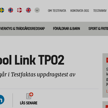
OM TESTFAKTA
KONTAKTA OSS
TESTARKIV
Top
meny
VERKTYG & TRÄDGÅRDSREDSKAP
FÖRÄLDRAR & BARN
SPORT & FRITI
ol Link TP02
S
år i Testfaktas uppdragstest av
k
g
j
L
LÄS SENARE