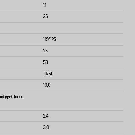
11
36
119/125
25
58
10/50
10,0
albetyget inom
2,4
3,0