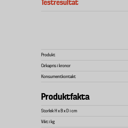
Testresultat
Produkt
Cirkapris i kronor
Konsumentkontakt
Produktfakta
Storlek H x B x D i cm
Vikt i kg