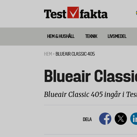
Hoppa
till
huvudinnehåll
HEM & HUSHÅLL
TEKNIK
LIVSMEDEL
Huvudmeny
ny
HEM
BLUEAIR CLASSIC 405
Länkstig
Blueair Class
Blueair Classic 405 ingår i Tes
DELA