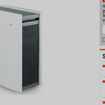
H
g
T
m