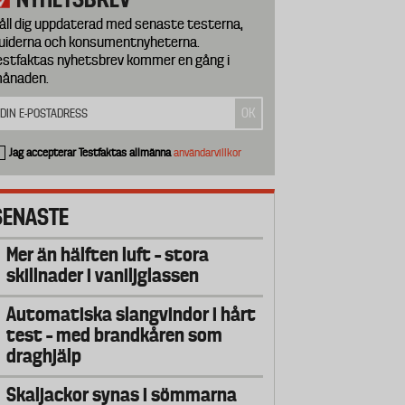
åll dig uppdaterad med senaste testerna,
uiderna och konsumentnyheterna.
estfaktas nyhetsbrev kommer en gång i
ånaden.
Jag accepterar Testfaktas allmänna
användarvillkor
SENASTE
Mer än hälften luft – stora
skillnader i vaniljglassen
Automatiska slangvindor i hårt
test – med brandkåren som
draghjälp
Skaljackor synas i sömmarna