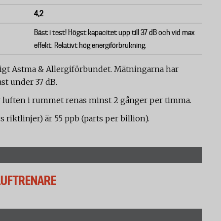
4,2
Bäst i test! Högst kapacitet upp till 37 dB och vid max
effekt. Relativt hög energiförbrukning.
nligt Astma & Allergiförbundet. Mätningarna har
st under 37 dB.
r luften i rummet renas minst 2 gånger per timma.
iktlinjer) är 55 ppb (parts per billion).
 LUFTRENARE