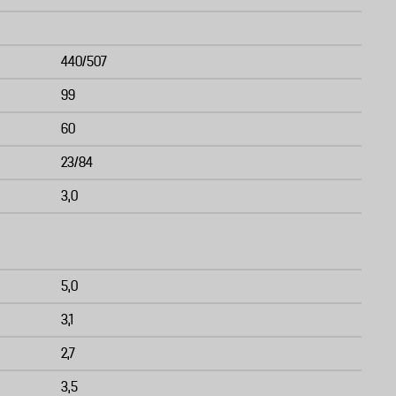
440/507
99
60
23/84
3,0
5,0
3,1
2,7
3,5