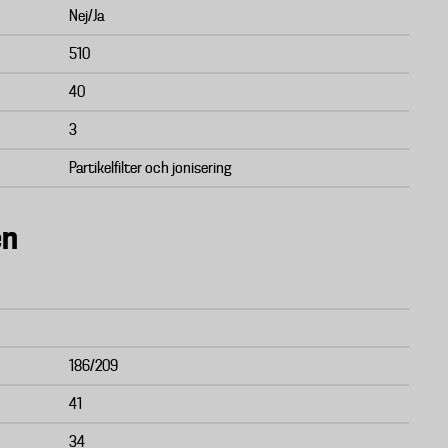
Nej/Ja
510
40
3
Partikelfilter och jonisering
en
186/209
41
34