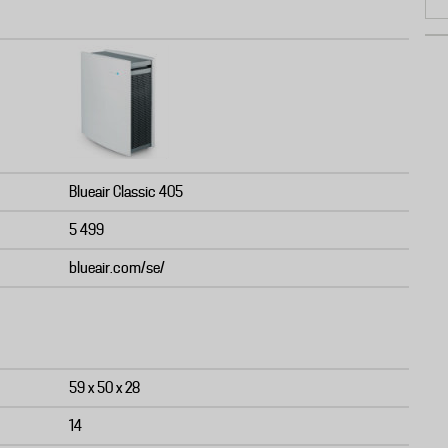
Blueair Classic 405
5 499
blueair.com/se/
59 x 50 x 28
14