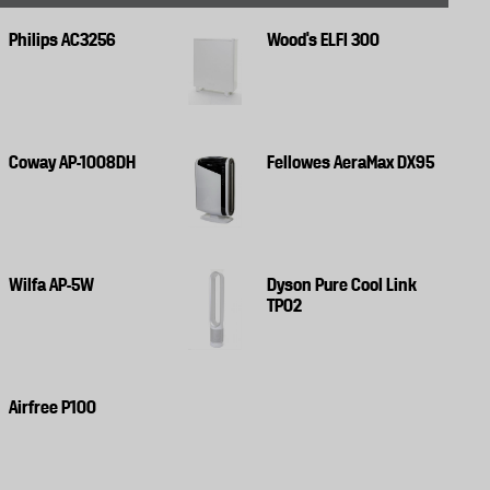
Philips AC3256
Wood's ELFI 300
Coway AP-1008DH
Fellowes AeraMax DX95
Wilfa AP-5W
Dyson Pure Cool Link
TP02
Airfree P100