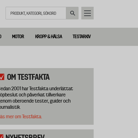
Sök
D
MOTOR
KROPP & HÄLSA
TESTARKIV
OM TESTFAKTA
edan 2001 har Testfakta underlättat
öpbeslut och påverkat tillverkare
enom oberoende tester, guider och
ournalistik.
äs mer om Testfakta.
NYHETSBREV