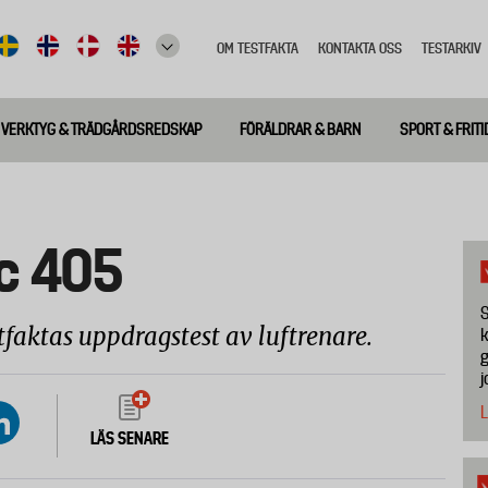
OM TESTFAKTA
KONTAKTA OSS
TESTARKIV
Top
meny
VERKTYG & TRÄDGÅRDSREDSKAP
FÖRÄLDRAR & BARN
SPORT & FRITI
ic 405
S
tfaktas uppdragstest av luftrenare.
k
g
j
L
LÄS SENARE