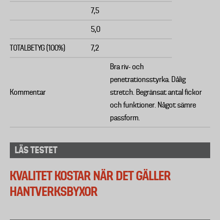
7,5
5,0
TOTALBETYG (100%)
7,2
Bra riv- och
penetrationsstyrka. Dålig
Kommentar
stretch. Begränsat antal fickor
och funktioner. Något sämre
passform.
LÄS TESTET
KVALITET KOSTAR NÄR DET GÄLLER
HANTVERKSBYXOR