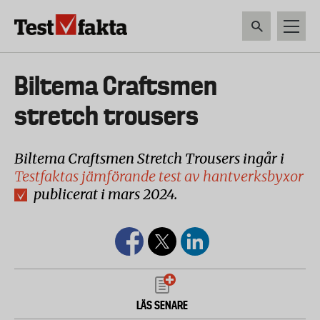
Hoppa
till
huvudinnehåll
HEM & HUSHÅLL
TEKNIK
LIVSMEDEL
VERKTYG & TRÄDGÅRDSREDSK
Huvudmeny
Biltema Craftsmen
ny
stretch trousers
Biltema Craftsmen Stretch Trousers ingår i
Testfaktas jämförande test av hantverksbyxor
publicerat i mars 2024.
LÄS SENARE