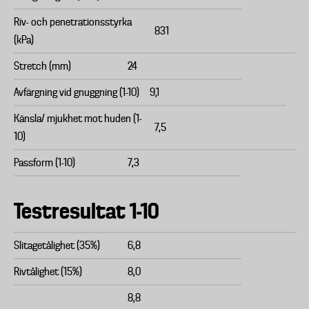
Riv- och penetrationsstyrka
831
(kPa)
Stretch (mm)
24
Avfärgning vid gnuggning (1-10)
9,1
Känsla/ mjukhet mot huden (1-
7,5
10)
Passform (1-10)
7,3
Testresultat 1-10
Slitagetålighet (35%)
6,8
Rivtålighet (15%)
8,0
8,8