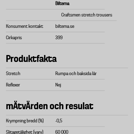
Biltema
Craftsmen stretch trousers
Konsument kontakt
biltema.se
Cirkapris
399
Produktfakta
Stretch
Rumpa och baksida lår
Reflexer
Nej
mÄtvÄrden och resulat
Krympning bredd (%)
-0,5
Slitagetålighet (varv)
60 000