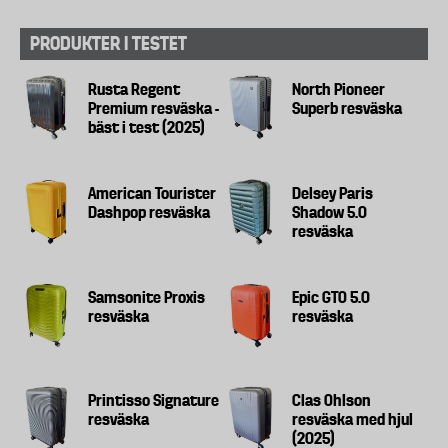
PRODUKTER I TESTET
Rusta Regent
North Pioneer
Premium resväska -
Superb resväska
bäst i test (2025)
American Tourister
Delsey Paris
Dashpop resväska
Shadow 5.0
resväska
Samsonite Proxis
Epic GTO 5.0
resväska
resväska
Printisso Signature
Clas Ohlson
resväska
resväska med hjul
(2025)