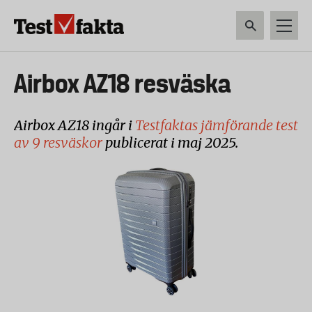
Hoppa
till
huvudinnehåll
HEM & HUSHÅLL
TEKNIK
LIVSMEDEL
VERKTYG & TRÄDGÅRDSREDSK
Huvudmeny
Airbox AZ18 resväska
ny
Airbox AZ18 ingår i
Testfaktas jämförande test
av 9 resväskor
publicerat i maj 2025.