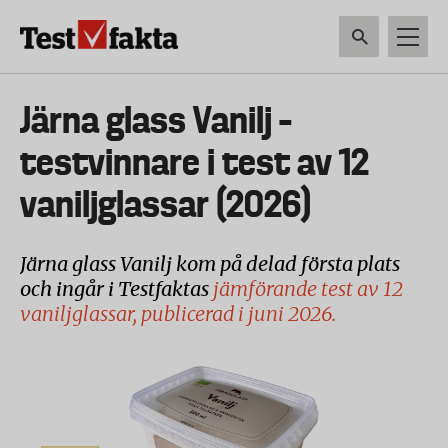
Hoppa
till
huvudinnehåll
HEM & HUSHÅLL
TEKNIK
LIVSMEDEL
VERKTYG & TRÄDGÅRDSREDSK
Huvudmeny
Järna glass Vanilj –
ny
testvinnare i test av 12
vaniljglassar (2026)
Järna glass Vanilj kom på delad första plats
och ingår i Testfaktas
jämförande test av 12
vaniljglassar, publicerad i juni 2026.