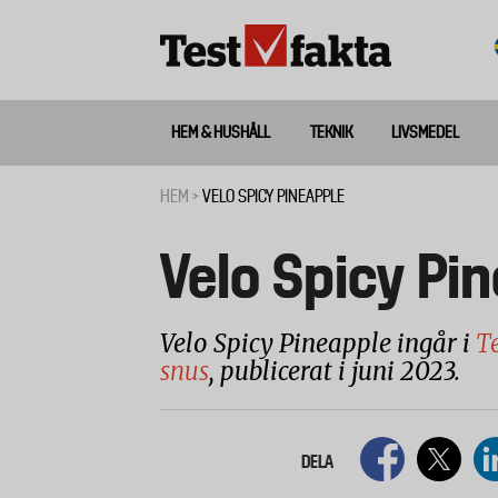
Hoppa
till
huvudinnehåll
HEM & HUSHÅLL
TEKNIK
LIVSMEDEL
Huvudmeny
ny
HEM
VELO SPICY PINEAPPLE
Länkstig
Velo Spicy Pi
Velo Spicy Pineapple ingår i
Te
snus
, publicerat i juni 2023.
DELA