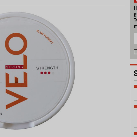
H
g
T
m