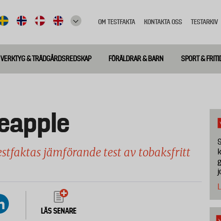
OM TESTFAKTA
KONTAKTA OSS
TESTARKIV
Top
meny
VERKTYG & TRÄDGÅRDSREDSKAP
FÖRÄLDRAR & BARN
SPORT & FRITI
neapple
S
stfaktas jämförande test av tobaksfritt
k
g
j
L
LÄS SENARE