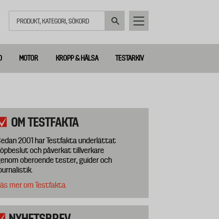
Sök
D
MOTOR
KROPP & HÄLSA
TESTARKIV
OM TESTFAKTA
edan 2001 har Testfakta underlättat
öpbeslut och påverkat tillverkare
enom oberoende tester, guider och
ournalistik.
äs mer om Testfakta.
NYHETSBREV