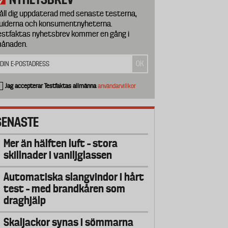
åll dig uppdaterad med senaste testerna,
uiderna och konsumentnyheterna.
estfaktas nyhetsbrev kommer en gång i
ånaden.
Jag accepterar Testfaktas allmänna
användarvillkor
SENASTE
Mer än hälften luft – stora
skillnader i vaniljglassen
Automatiska slangvindor i hårt
test – med brandkåren som
draghjälp
Skaljackor synas i sömmarna