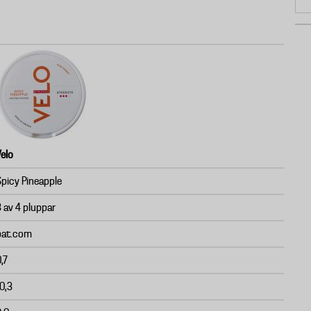
Velo
Spicy Pineapple
3 av 4 pluppar
bat.com
,7
0,3