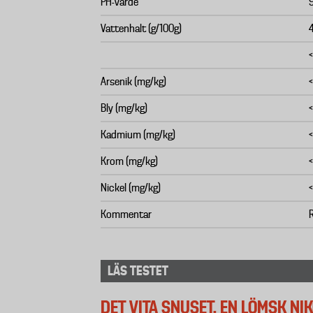
PH-värde
Vattenhalt (g/100g)
4
<
Arsenik (mg/kg)
<
Bly (mg/kg)
<
Kadmium (mg/kg)
<
Krom (mg/kg)
<
Nickel (mg/kg)
<
Kommentar
R
LÄS TESTET
DET VITA SNUSET, EN LÖMSK NI