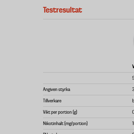
Testresultat
Angiven styrka
Tillverkare
Vikt per portion (g)
0
Nikotinhalt (mg/portion)
1