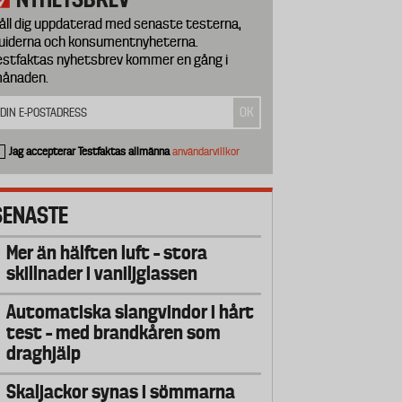
åll dig uppdaterad med senaste testerna,
uiderna och konsumentnyheterna.
estfaktas nyhetsbrev kommer en gång i
ånaden.
Jag accepterar Testfaktas allmänna
användarvillkor
SENASTE
Mer än hälften luft – stora
skillnader i vaniljglassen
Automatiska slangvindor i hårt
test – med brandkåren som
draghjälp
Skaljackor synas i sömmarna