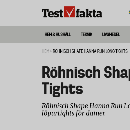
Hoppa
till
huvudinnehåll
HEM & HUSHÅLL
TEKNIK
LIVSMEDEL
Huvudmeny
ny
HEM
RÖHNISCH SHAPE HANNA RUN LONG TIGHTS
Länkstig
Röhnisch Sha
Tights
Röhnisch Shape Hanna Run Long
löpartights för damer.