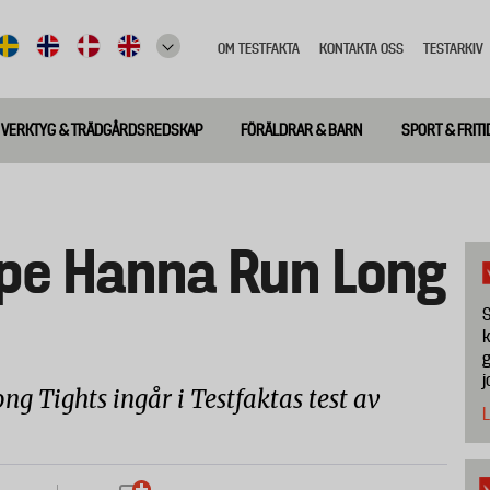
OM TESTFAKTA
KONTAKTA OSS
TESTARKIV
Top
meny
VERKTYG & TRÄDGÅRDSREDSKAP
FÖRÄLDRAR & BARN
SPORT & FRITI
pe Hanna Run Long
S
k
g
j
 Tights ingår i Testfaktas test av
L