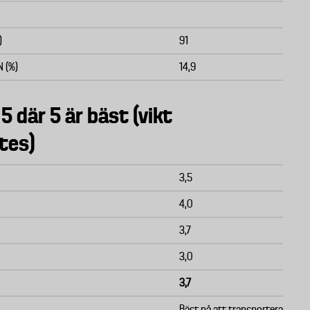
)
91
N (%)
14,9
 5 där 5 är bäst (vikt
tes)
3,5
4,0
3,7
3,0
3,7
Bäst på att transportera