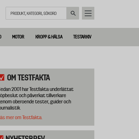
Sök
D
MOTOR
KROPP & HÄLSA
TESTARKIV
OM TESTFAKTA
edan 2001 har Testfakta underlättat
öpbeslut och påverkat tillverkare
enom oberoende tester, guider och
ournalistik.
äs mer om Testfakta.
NYHETSBREV