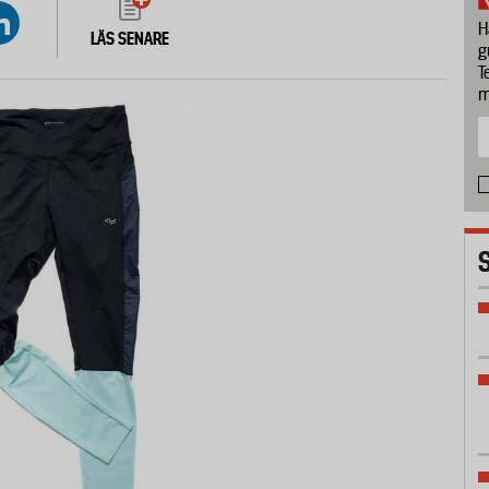
H
LÄS SENARE
g
T
m