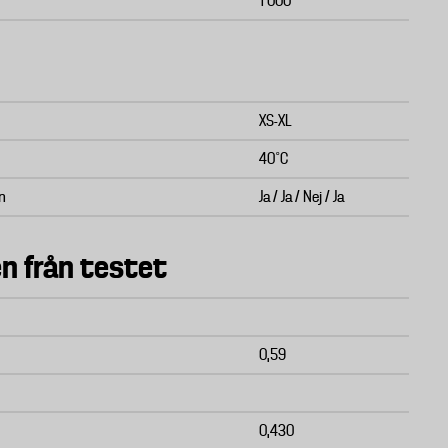
1 000
XS-XL
40˚C
an
Ja / Ja / Nej / Ja
n från testet
0,59
0,430