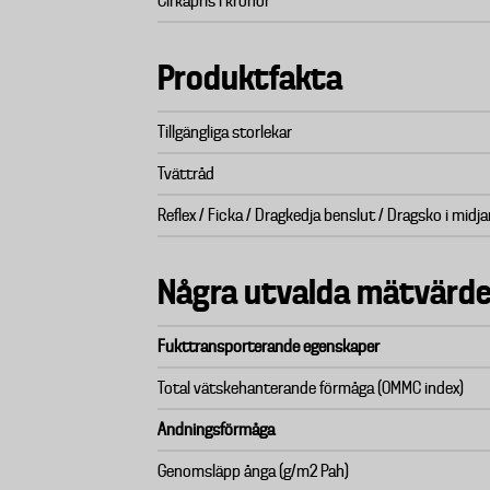
Cirkapris i kronor
Produktfakta
Tillgängliga storlekar
Tvättråd
Reflex / Ficka / Dragkedja benslut / Dragsko i midj
Några utvalda mätvärde
Fukttransporterande egenskaper
Total vätskehanterande förmåga (OMMC index)
Andningsförmåga
Genomsläpp ånga (g/m2 Pah)