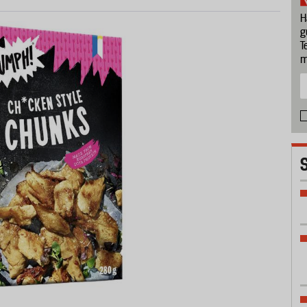
H
g
T
m