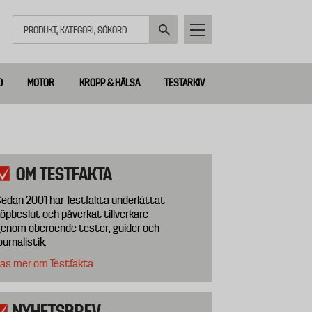
Sök
D
MOTOR
KROPP & HÄLSA
TESTARKIV
OM TESTFAKTA
edan 2001 har Testfakta underlättat
öpbeslut och påverkat tillverkare
enom oberoende tester, guider och
ournalistik.
äs mer om Testfakta.
NYHETSBREV