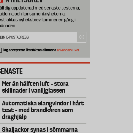
åll dig uppdaterad med senaste testerna,
uiderna och konsumentnyheterna.
estfaktas nyhetsbrev kommer en gång i
ånaden.
Jag accepterar Testfaktas allmänna
användarvillkor
SENASTE
Mer än hälften luft – stora
skillnader i vaniljglassen
Automatiska slangvindor i hårt
test – med brandkåren som
draghjälp
Skaljackor synas i sömmarna