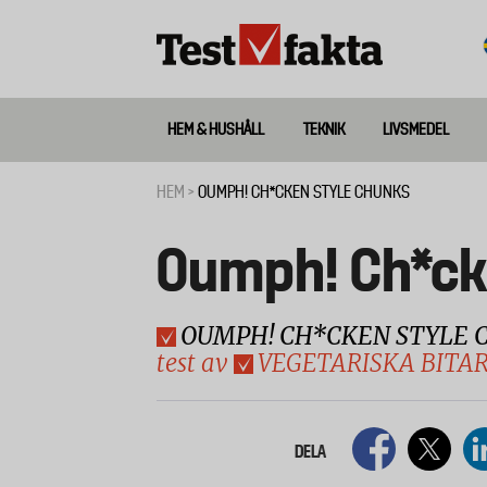
Hoppa
till
huvudinnehåll
HEM & HUSHÅLL
TEKNIK
LIVSMEDEL
Huvudmeny
ny
HEM
OUMPH! CH*CKEN STYLE CHUNKS
Länkstig
Oumph! Ch*ck
OUMPH! CH*CKEN STYLE C
test av
VEGETARISKA BITA
DELA