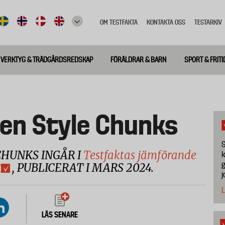
OM TESTFAKTA
KONTAKTA OSS
TESTARKIV
Top
meny
VERKTYG & TRÄDGÅRDSREDSKAP
FÖRÄLDRAR & BARN
SPORT & FRITI
en Style Chunks
S
HUNKS INGÅR I
Testfaktas jämförande
k
g
R
, PUBLICERAT I MARS 2024.
j
L
LÄS SENARE