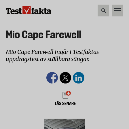
Hoppa
till
huvudinnehåll
HEM & HUSHÅLL
TEKNIK
LIVSMEDEL
VERKTYG & TRÄDGÅRDSREDSK
Huvudmeny
Mio Cape Farewell
ny
Mio Cape Farewell ingår i Testfaktas
uppdragstest av ställbara sängar.
LÄS SENARE