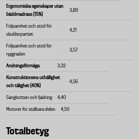
Ergonomiska egenskaper utan
3,89
bäddmadrass (15%)
Följsamhet och stöd för
4,21
skulderpartiet
Följsamhet och stöd för
3,57
ryggraden
Andningsförmåga
3,32
Konstruktionens uthållighet
4,56
och tålighet (40%)
Sängbotten och fjädring
4,40
Motorer för stälbara delen.
4,50
Totalbetyg