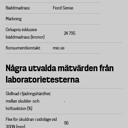
Bäddmadrass
Fiord Sense
Märkning
Cirkapris inklusive
24 795
bäddmadrass (kronor)
Konsumentkontakt
mio.se
Några utvalda mätvärden från
laboratorietesterna
Skillnad i fjädringshårdhet
mellan skulder- och
-
höftsektion (%)
Flex för skuldran i sidoläge vid
96
300N (mm)