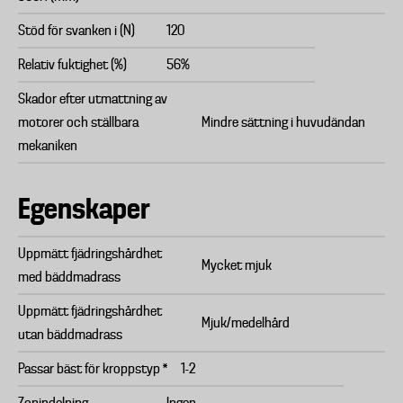
Stöd för svanken i (N)
120
Relativ fuktighet (%)
56%
Skador efter utmattning av
motorer och ställbara
Mindre sättning i huvudändan
mekaniken
Egenskaper
Uppmätt fjädringshårdhet
Mycket mjuk
med bäddmadrass
Uppmätt fjädringshårdhet
Mjuk/medelhård
utan bäddmadrass
Passar bäst för kroppstyp *
1-2