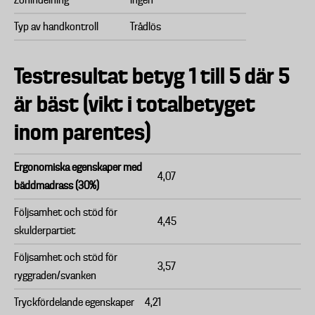
Zonindelning
Ingen
Typ av handkontroll
Trådlös
Testresultat betyg 1 till 5 där 5
är bäst (vikt i totalbetyget
inom parentes)
Ergonomiska egenskaper med
4,07
bäddmadrass (30%)
Följsamhet och stöd för
4,45
skulderpartiet
Följsamhet och stöd för
3,57
ryggraden/svanken
Tryckfördelande egenskaper
4,21