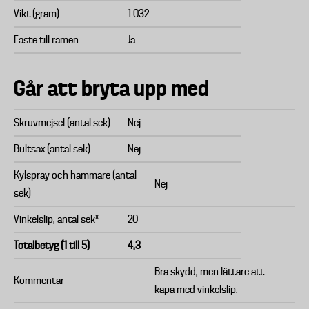
Vikt (gram)
1 032
Fäste till ramen
Ja
Går att bryta upp med
Skruvmejsel (antal sek)
Nej
Bultsax (antal sek)
Nej
Kylspray och hammare (antal
Nej
sek)
Vinkelslip, antal sek*
20
Totalbetyg (1 till 5)
4,3
Bra skydd, men lättare att
Kommentar
kapa med vinkelslip.