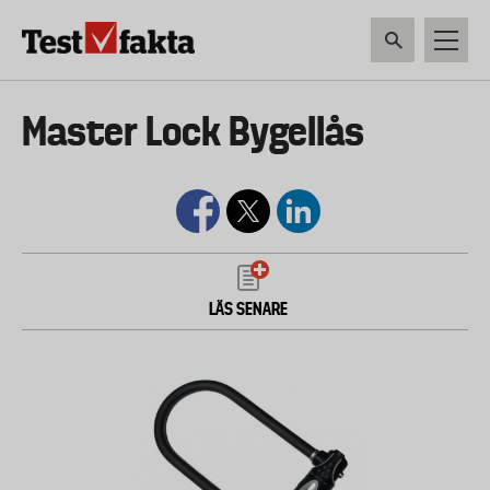
Hoppa
till
huvudinnehåll
HEM & HUSHÅLL
TEKNIK
LIVSMEDEL
VERKTYG & TRÄDGÅRDSREDSK
Huvudmeny
Master Lock Bygellås
ny
LÄS SENARE