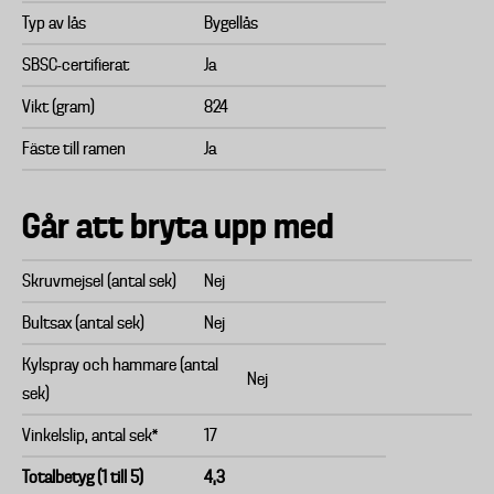
Typ av lås
Bygellås
SBSC-certifierat
Ja
Vikt (gram)
824
Fäste till ramen
Ja
Går att bryta upp med
Skruvmejsel (antal sek)
Nej
Bultsax (antal sek)
Nej
Kylspray och hammare (antal
Nej
sek)
Vinkelslip, antal sek*
17
Totalbetyg (1 till 5)
4,3