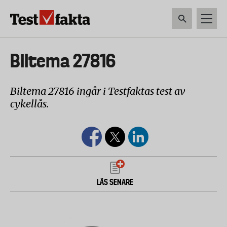
Hoppa
till
huvudinnehåll
HEM & HUSHÅLL
TEKNIK
LIVSMEDEL
VERKTYG & TRÄDGÅRDSREDSK
Huvudmeny
Biltema 27816
ny
Biltema 27816 ingår i Testfaktas test av
cykellås.
LÄS SENARE