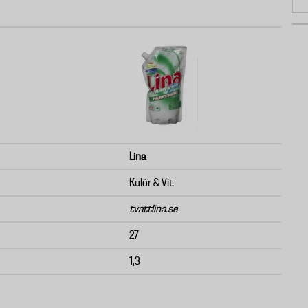
Lina
Kulör & Vit
tvattlina.se
27
1,3