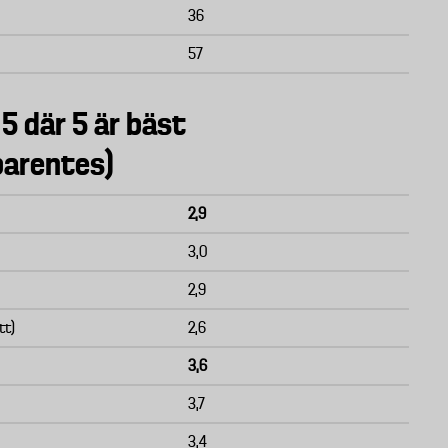
36
57
 5 där 5 är bäst
parentes)
2,9
3,0
2,9
tt)
2,6
3,6
3,7
3,4