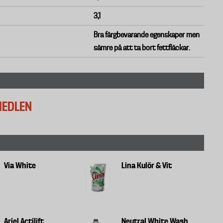
3,1
Bra färgbevarande egenskaper men
sämre på att ta bort fettfläckar.
MEDLEN
Via White
Lina Kulör & Vit
Ariel Actilift
Neutral White Wash