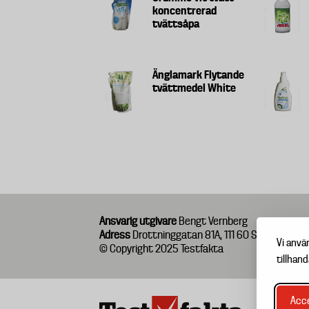
koncentrerad
tvättsåpa
Änglamark Flytande
tvättmedel White
Ansvarig utgivare
Bengt Vernberg
Adress
Drottninggatan 81A, 111 60 Stockholm
Vi anvä
© Copyright 2025 Testfakta
tillhand
Acce