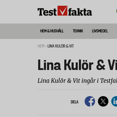
Hoppa
till
huvudinnehåll
HEM & HUSHÅLL
TEKNIK
LIVSMEDEL
Huvudmeny
ny
HEM
LINA KULÖR & VIT
Länkstig
Lina Kulör & V
Lina Kulör & Vit ingår i Testfa
DELA