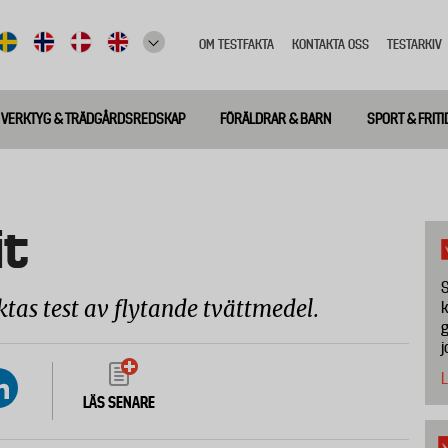
OM TESTFAKTA
KONTAKTA OSS
TESTARKIV
Top
meny
VERKTYG & TRÄDGÅRDSREDSKAP
FÖRÄLDRAR & BARN
SPORT & FRITI
it
S
ktas test av flytande tvättmedel.
k
g
j
L
LÄS SENARE