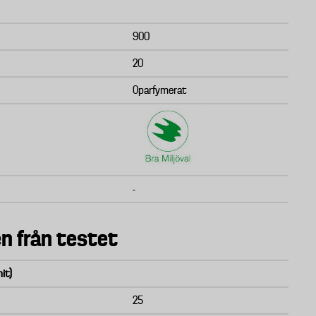
900
20
Oparfymerat
-
n från testet
it)
25