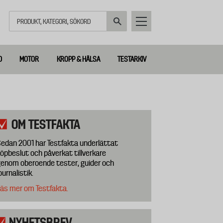
Sök
D
MOTOR
KROPP & HÄLSA
TESTARKIV
OM TESTFAKTA
edan 2001 har Testfakta underlättat
öpbeslut och påverkat tillverkare
enom oberoende tester, guider och
ournalistik.
äs mer om Testfakta.
NYHETSBREV