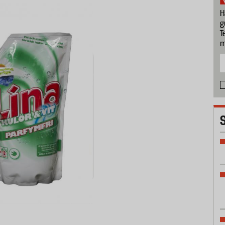
H
g
T
m