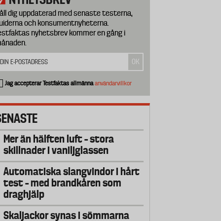
åll dig uppdaterad med senaste testerna,
uiderna och konsumentnyheterna.
estfaktas nyhetsbrev kommer en gång i
ånaden.
Jag accepterar Testfaktas allmänna
användarvillkor
SENASTE
Mer än hälften luft – stora
skillnader i vaniljglassen
Automatiska slangvindor i hårt
test – med brandkåren som
draghjälp
Skaljackor synas i sömmarna