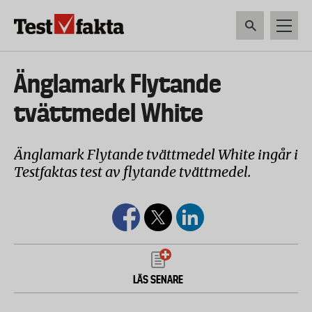
Hoppa
till
huvudinnehåll
HEM & HUSHÅLL
TEKNIK
LIVSMEDEL
VERKTYG & TRÄDGÅRDSREDSK
Huvudmeny
Änglamark Flytande
ny
tvättmedel White
Änglamark Flytande tvättmedel White ingår i
Testfaktas test av flytande tvättmedel.
LÄS SENARE