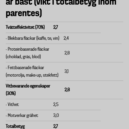
är bäst (vikt i totalbetyg inom
parentes)
Tvätteffektivitet (70%)
2,7
- Blekbara fläckar (kaffe, te, vin)
2,4
- Proteinbaserade fläckar
2,8
(choklad, gräs, blod)
- Fettbaserade fläckar
3,1
(motorolja, make-up, stekfett)
Vitbevarande egenskaper
2,8
(30%)
- Vithet
2,5
- Motverkar gråhet
3,0
Totalbetyg
2,7