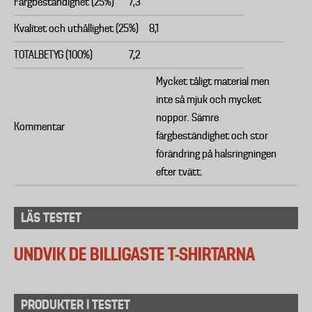
Färgbeständighet (25%)
7,3
Kvalitet och uthållighet (25%)
8,1
TOTALBETYG (100%)
7,2
Mycket tåligt material men
inte så mjuk och mycket
noppor. Sämre
Kommentar
färgbeständighet och stor
förändring på halsringningen
efter tvätt.
LÄS TESTET
UNDVIK DE BILLIGASTE T-SHIRTARNA
PRODUKTER I TESTET