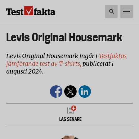
Hoppa
till
huvudinnehåll
HEM & HUSHÅLL
TEKNIK
LIVSMEDEL
VERKTYG & TRÄDGÅRDSREDSK
Huvudmeny
Levis Original Housemark
ny
Levis Original Housemark ingår i
Testfaktas
jämförande test av T-shirts,
publicerat i
augusti 2024.
LÄS SENARE