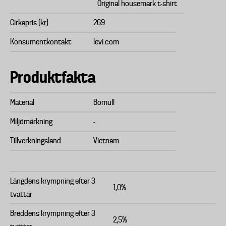
Original housemark t-shirt
Cirkapris (kr)
269
Konsumentkontakt
levi.com
Produktfakta
Material
Bomull
Miljömärkning
-
Tillverkningsland
Vietnam
Längdens krympning efter 3
1,0%
tvättar
Breddens krympning efter 3
2,5%