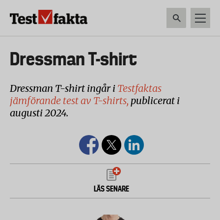
Hoppa
till
huvudinnehåll
HEM & HUSHÅLL
TEKNIK
LIVSMEDEL
VERKTYG & TRÄDGÅRDSREDSK
Huvudmeny
Dressman T-shirt
ny
Dressman T-shirt ingår i
Testfaktas
jämförande test av T-shirts,
publicerat i
augusti 2024.
LÄS SENARE