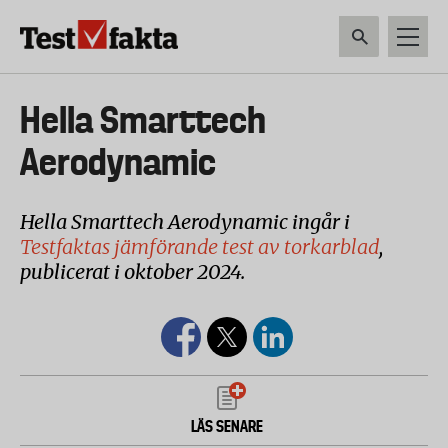
Hoppa
till
huvudinnehåll
HEM & HUSHÅLL
TEKNIK
LIVSMEDEL
VERKTYG & TRÄDGÅRDSREDSK
Huvudmeny
Hella Smarttech
ny
Aerodynamic
Hella Smarttech Aerodynamic ingår i
Testfaktas jämförande test av torkarblad
,
publicerat i oktober 2024.
LÄS SENARE