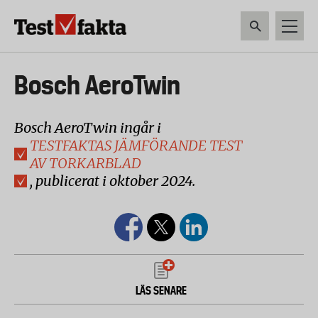
Hoppa
till
huvudinnehåll
HEM & HUSHÅLL
TEKNIK
LIVSMEDEL
VERKTYG & TRÄDGÅRDSREDSK
Huvudmeny
Bosch AeroTwin
ny
Bosch AeroTwin ingår i
TESTFAKTAS JÄMFÖRANDE TEST
AV TORKARBLAD
,
publicerat i oktober 2024.
LÄS SENARE