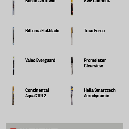
Bosch AeroTwin
SWF Connect
Biltema Flatblade
Trico Force
Valeo Everguard
Promeister
Clearview
Continental
Hella Smarttech
AquaCTRL2
Aerodynamic