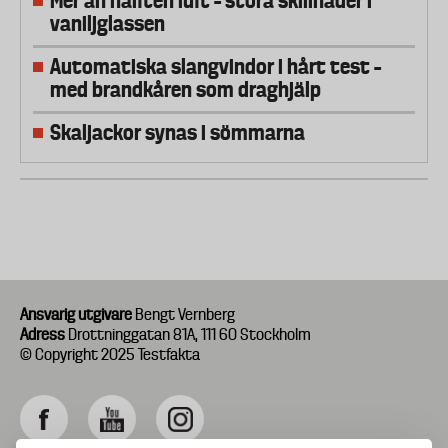
Mer än hälften luft – stora skillnader i
vaniljglassen
Automatiska slangvindor i hårt test –
med brandkåren som draghjälp
Skaljackor synas i sömmarna
Ansvarig utgivare
Bengt Vernberg
Adress
Drottninggatan 81A, 111 60 Stockholm
© Copyright 2025 Testfakta