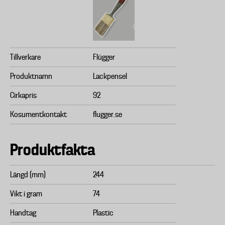
Tillverkare
Flügger
Produktnamn
Lackpensel
Cirkapris
92
Kosumentkontakt
flugger.se
Produktfakta
Längd (mm)
244
Vikt i gram
74
Handtag
Plastic