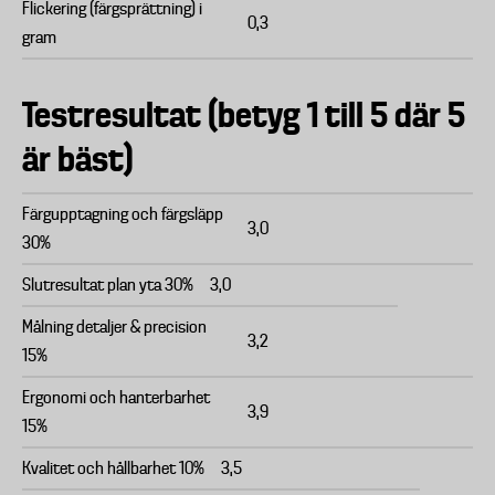
Flickering (färgsprättning) i
0,3
gram
Testresultat (betyg 1 till 5 där 5
är bäst)
Färgupptagning och färgsläpp
3,0
30%
Slutresultat plan yta 30%
3,0
Målning detaljer & precision
3,2
15%
Ergonomi och hanterbarhet
3,9
15%
Kvalitet och hållbarhet 10%
3,5