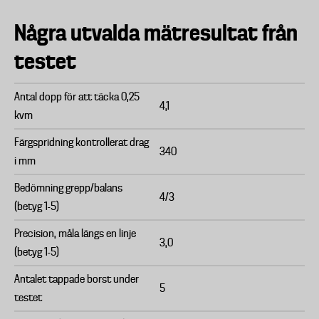
Några utvalda mätresultat från
testet
Antal dopp för att täcka 0,25
4,1
kvm
Färgspridning kontrollerat drag
340
i mm
Bedömning grepp/balans
4/3
(betyg 1-5)
Precision, måla längs en linje
3,0
(betyg 1-5)
Antalet tappade borst under
5
testet