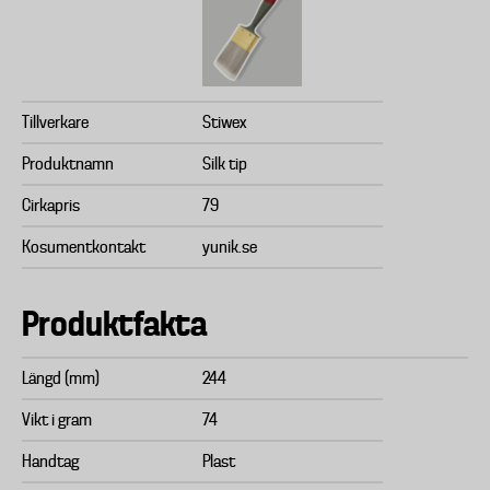
Tillverkare
Stiwex
Produktnamn
Silk tip
Cirkapris
79
Kosumentkontakt
yunik.se
Produktfakta
Längd (mm)
244
Vikt i gram
74
Handtag
Plast