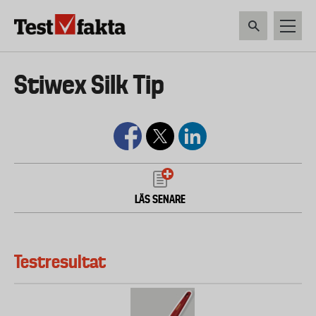
Hoppa
till
huvudinnehåll
HEM & HUSHÅLL
TEKNIK
LIVSMEDEL
VERKTYG & TRÄDGÅRDSREDSK
Huvudmeny
Stiwex Silk Tip
ny
LÄS SENARE
Testresultat