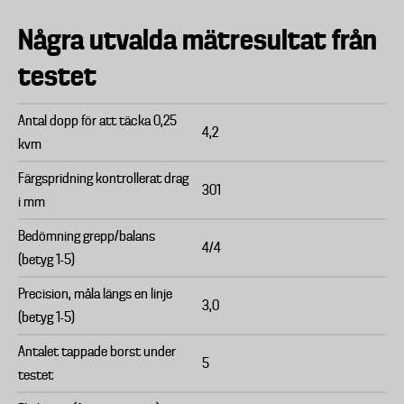
Några utvalda mätresultat från
testet
Antal dopp för att täcka 0,25
4,2
kvm
Färgspridning kontrollerat drag
301
i mm
Bedömning grepp/balans
4/4
(betyg 1-5)
Precision, måla längs en linje
3,0
(betyg 1-5)
Antalet tappade borst under
5
testet