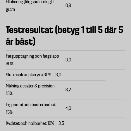
Flickering (färgsprättning) i
0,3
gram
Testresultat (betyg 1 till 5 där 5
är bäst)
Färgupptagning och färgsläpp
3,0
30%
Slutresultat plan yta 30%
3,0
Målning detaljer & precision
3,2
15%
Ergonomi och hanterbarhet
4,0
15%
Kvalitet och hållbarhet 10%
3,5