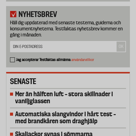
NYHETSBREV
Håll dig uppdaterad med senaste testerna, guiderna och
konsumentnyheterna. Testfaktas nyhetsbrev kommer en
gång i månaden.
Jag accepterar Testfaktas allmänna
användarvillkor
SENASTE
Mer än hälften luft – stora skillnader i
vaniljglassen
Automatiska slangvindor i hårt test –
med brandkåren som draghjälp
Skaljackor synas i sömmarna