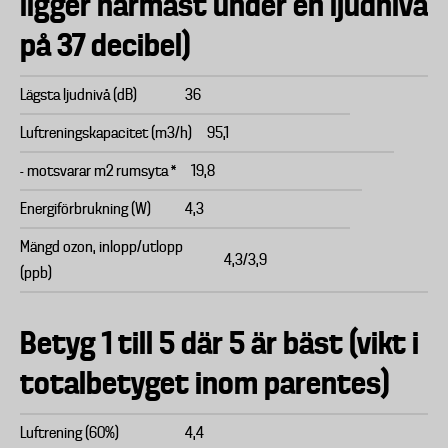
ligger närmast under en ljudnivå
på 37 decibel)
Lägsta ljudnivå (dB)
36
Luftreningskapacitet (m3/h)
95,1
- motsvarar m2 rumsyta *
19,8
Energiförbrukning (W)
4,3
Mängd ozon, inlopp/utlopp
4,3/3,9
(ppb)
Betyg 1 till 5 där 5 är bäst (vikt i
totalbetyget inom parentes)
Luftrening (60%)
4,4