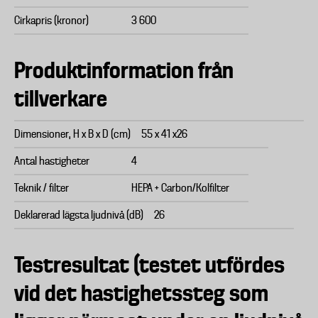
Cirkapris (kronor)
3 600
Produktinformation från
tillverkare
Dimensioner, H x B x D (cm)
55 x 41 x26
Antal hastigheter
4
Teknik / filter
HEPA + Carbon/Kolfilter
Deklarerad lägsta ljudnivå (dB)
26
Testresultat (testet utfördes
vid det hastighetssteg som