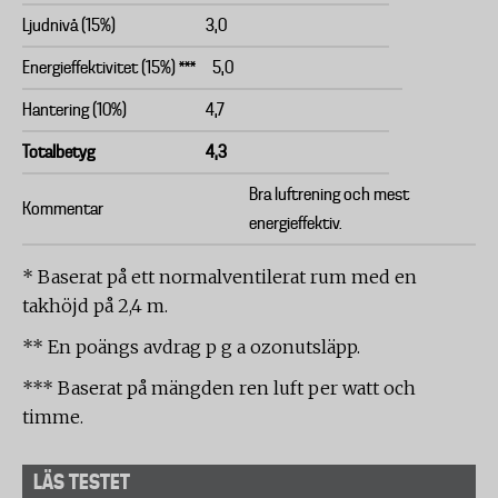
Ljudnivå (15%)
3,0
Energieffektivitet (15%) ***
5,0
Hantering (10%)
4,7
Totalbetyg
4,3
Bra luftrening och mest
Kommentar
energieffektiv.
* Baserat på ett normalventilerat rum med en
takhöjd på 2,4 m.
** En poängs avdrag p g a ozonutsläpp.
*** Baserat på mängden ren luft per watt och
timme.
LÄS TESTET