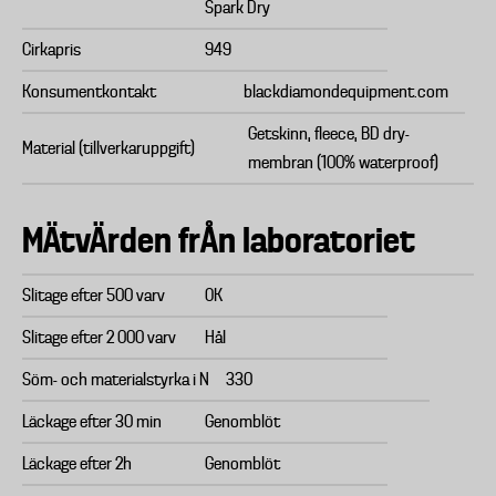
Spark Dry
Cirkapris
949
Konsumentkontakt
blackdiamondequipment.com
Getskinn, fleece, BD dry-
Material (tillverkaruppgift)
membran (100% waterproof)
MÄtvÄrden frÅn laboratoriet
Slitage efter 500 varv
OK
Slitage efter 2 000 varv
Hål
Söm- och materialstyrka i N
330
Läckage efter 30 min
Genomblöt
Läckage efter 2h
Genomblöt