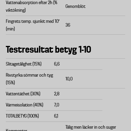
Vattenabsorption efter 2h (%
Genomblöt
viktökning)
Fingrets temp. sjunkit med 10°
36
(min)
Testresultat betyg 1-10
Slitagetålighet (15%)
6,6
Rivstyrka sömmar och tyg
10,0
(15%)
Vattentäthet (30%)
2,8
Värmeisolation (40%)
7,0
TOTALBETYG (100%)
6,1
Tålig men läcker in och suger