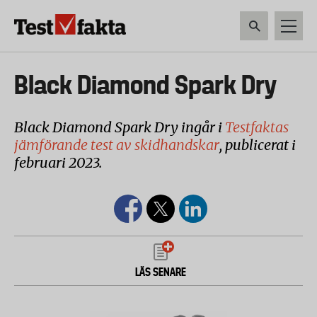
Hoppa
till
huvudinnehåll
HEM & HUSHÅLL
TEKNIK
LIVSMEDEL
VERKTYG & TRÄDGÅRDSREDSK
Huvudmeny
Black Diamond Spark Dry
ny
Black Diamond Spark Dry ingår i
Testfaktas
jämförande test av skidhandskar
, publicerat i
februari 2023.
LÄS SENARE