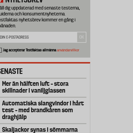
åll dig uppdaterad med senaste testerna,
uiderna och konsumentnyheterna.
estfaktas nyhetsbrev kommer en gång i
ånaden.
Jag accepterar Testfaktas allmänna
användarvillkor
SENASTE
Mer än hälften luft – stora
skillnader i vaniljglassen
Automatiska slangvindor i hårt
test – med brandkåren som
draghjälp
Skaljackor synas i sömmarna