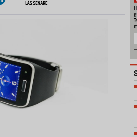
LÄS SENARE
H
g
T
m