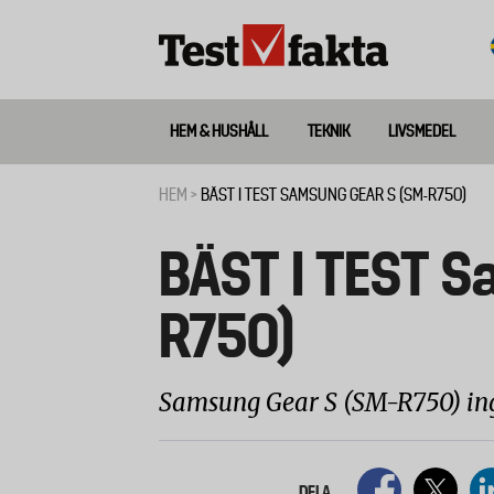
Hoppa
till
huvudinnehåll
HEM & HUSHÅLL
TEKNIK
LIVSMEDEL
Huvudmeny
ny
HEM
BÄST I TEST SAMSUNG GEAR S (SM-R750)
Länkstig
BÄST I TEST S
R750)
Samsung Gear S (SM-R750) ingå
DELA