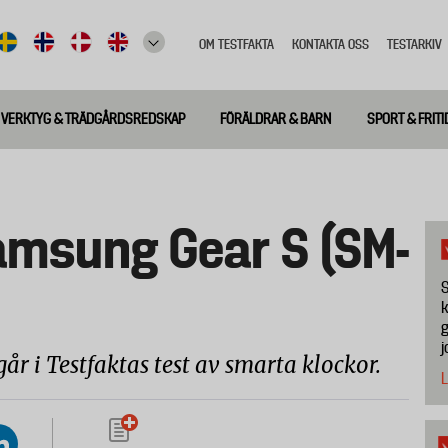
OM TESTFAKTA
KONTAKTA OSS
TESTARKIV
Top
meny
VERKTYG & TRÄDGÅRDSREDSKAP
FÖRÄLDRAR & BARN
SPORT & FRITI
amsung Gear S (SM-
S
k
g
j
r i Testfaktas test av smarta klockor.
L