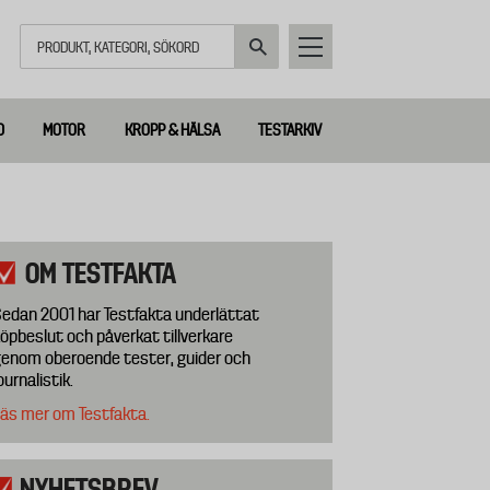
Sök
D
MOTOR
KROPP & HÄLSA
TESTARKIV
OM TESTFAKTA
edan 2001 har Testfakta underlättat
öpbeslut och påverkat tillverkare
enom oberoende tester, guider och
ournalistik.
äs mer om Testfakta.
NYHETSBREV